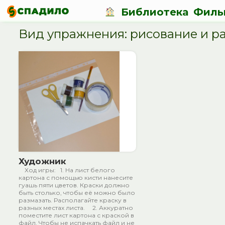
Библиотека
Филь
Вид упражнения: рисование и р
Художник
Ход игры: 1. На лист белого
картона с помощью кисти нанесите
гуашь пяти цветов. Краски должно
быть столько, чтобы её можно было
размазать. Располагайте краску в
разных местах листа. 2. Аккуратно
поместите лист картона с краской в
файл. Чтобы не испачкать файл и не