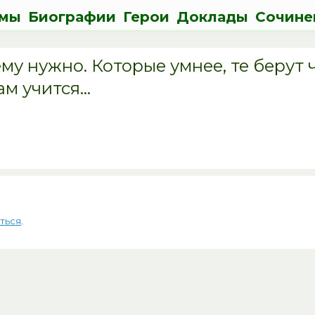
мы
Биографии
Герои
Доклады
Сочине
му нужно. Которые умнее, те берут ч
ам учится…
ться
.