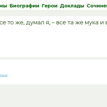
мы
Биографии
Герои
Доклады
Сочине
 то же, думал я, – все та же мука и 
ться
.