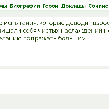
мы
Биографии
Герои
Доклады
Сочине
ие испытания, которые доводят взро
 лишали себя чистых наслаждений н
желанию подражать большим.
ться
.