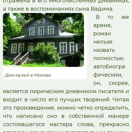
отражена в его многочисленных дневниках,
а также в воспоминаниях сына Вадима.
В то же
время,
роман
нельзя
назвать
полностью
автобиогра
фическим,
Дом-музей в Москве
он, скорее,
является лирическим дневником писателя и
входит в число его лучших творений. Читая
это произведение, можно четко определить,
что написано оно в собственной манере
состоявшегося мастера слова, прекрасно