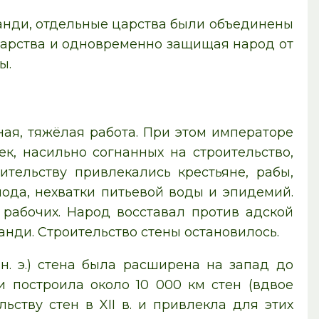
анди, отдельные царства были объединены
дарства и одновременно защищая народ от
ы.
ая, тяжёлая работа. При этом императоре
к, насильно согнанных на строительство,
ительству привлекались крестьяне, рабы,
лода, нехватки питьевой воды и эпидемий.
рабочих. Народ восставал против адской
нди. Строительство стены остановилось.
 н. э.) стена была расширена на запад до
и построила около 10 000 км стен (вдвое
ьству стен в XII в. и привлекла для этих