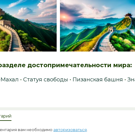
разделе достопримечательности мира:
-Махал
•
Статуя свободы
•
Пизанская башня
•
Зн
тарий
ментария вам необходимо
авторизоваться
.