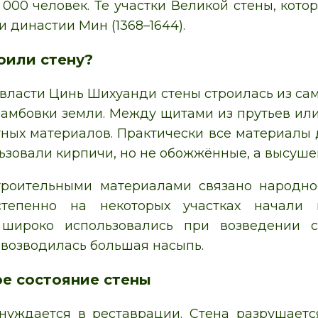
 000 человек. Те участки Великой стены, кот
 династии Мин (1368–1644).
оили стену?
 власти Цинь Шихуанди стены строилась из са
амбовки земли. Между щитами из прутьев или 
тных материалов. Практически все материалы д
ьзовали кирпичи, но не обожжённые, а высуше
троительными материалами связано народное
степенно на некоторых участках начали
 широко использовались при возведении с
– возводилась большая насыпь.
е состояние стены
уждается в реставрации. Стена разрушаетс