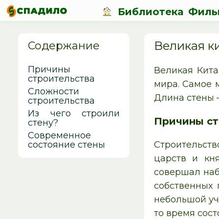
Библиотека
Филь
Великая к
Содержание
Причины
Великая Кита
строительства
мира. Самое 
Сложности
Длина стены –
строительства
Из чего строили
Причины ст
стену?
Современное
состояние стены
Строительство
царств и кн
совершал наб
собственных 
небольшой уча
то время сост