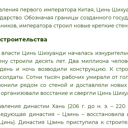
вления первого императора Китая, Цинь Шиху
ударство. Обозначая границы созданного госу
вников, императора строил новые крепкие стен
строительства
 власти Цинь Шихуанди началась изнурительн
ену строили десять лет. Два миллиона челове
день и ночь возводили конструкцию. К стро
 солдаты. Сотни тысяч рабочих умирали от го
онили рядом со стеной и доставляли новых 
 организовали восстание и свергли Цинь Шихуа
вления династии Хань (206 г. до н. э. – 220
ледующая династия – Цзинь – восстановила 
Цинь). Династия Цзинь приступила к строител