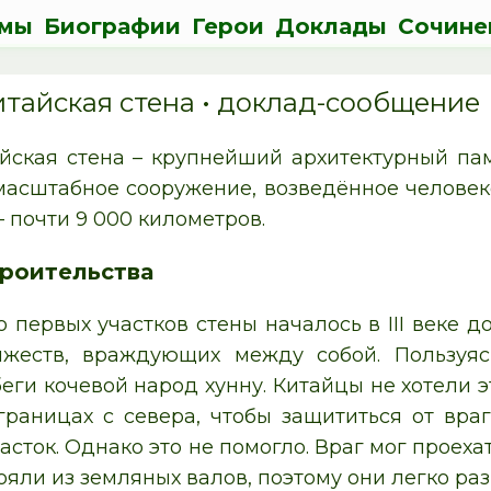
мы
Биографии
Герои
Доклады
Сочине
итайская стена • доклад-сообщение
йская стена – крупнейший архитектурный пам
масштабное сооружение, возведённое челове
 почти 9 000 километров.
роительства
 первых участков стены началось в III веке до
яжеств, враждующих между собой. Пользуя
еги кочевой народ хунну. Китайцы не хотели э
границах с севера, чтобы защититься от вра
сток. Однако это не помогло. Враг мог проехат
ояли из земляных валов, поэтому они легко р