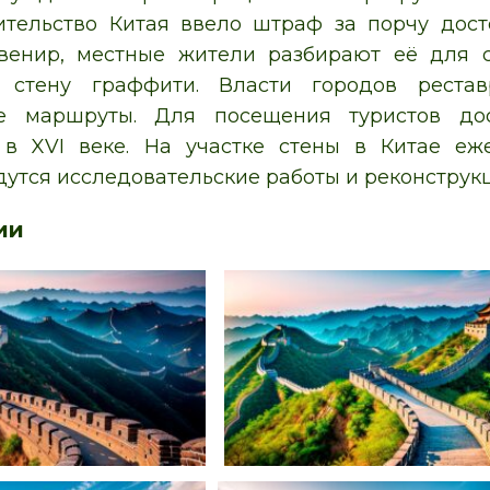
ительство Китая ввело штраф за порчу дост
увенир, местные жители разбирают её для с
т стену граффити. Власти городов рест
ие маршруты. Для посещения туристов дос
 в XVI веке. На участке стены в Китае еж
дутся исследовательские работы и реконструк
ии