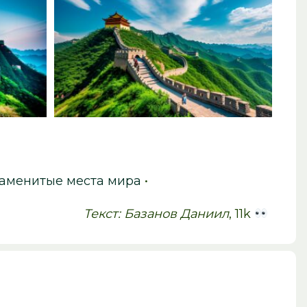
аменитые места мира
•
Текст: Базанов Даниил
, 11k