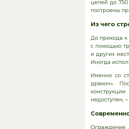
целей до 750
построены при
Из чего стр
До прихода к
с помощью тр
и других мес
Иногда испол
Именно со с
дракон». По
конструкции
недоступен, 
Современно
Ограждение н