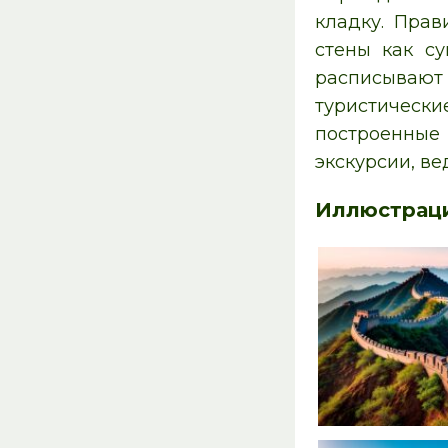
кладку. Прав
стены как с
расписываю
туристическ
построенные
экскурсии, ве
Иллюстрац