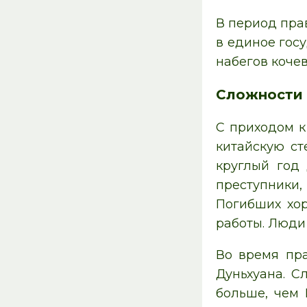
В период пра
в единое гос
набегов коче
Сложности 
С приходом к
китайскую ст
круглый год 
преступники,
Погибших хор
работы. Люди
Во время пра
Дуньхуана. С
больше, чем 