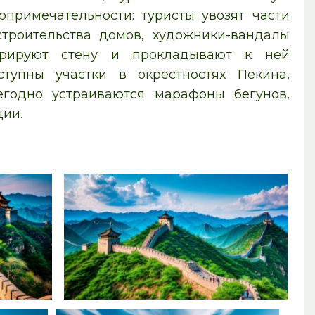
опримечательности: туристы увозят части
троительства домов, художники-вандалы
аврируют стену и прокладывают к ней
тупны участки в окрестностях Пекина,
егодно устраиваются марафоны бегунов,
ции.