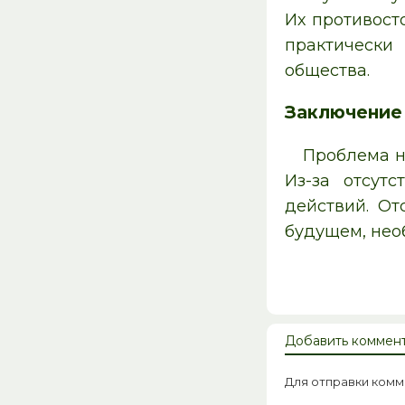
Их противост
практически
общества.
Заключение
Проблема н
Из-за отсут
действий. От
будущем, нео
Добавить коммен
Для отправки ком