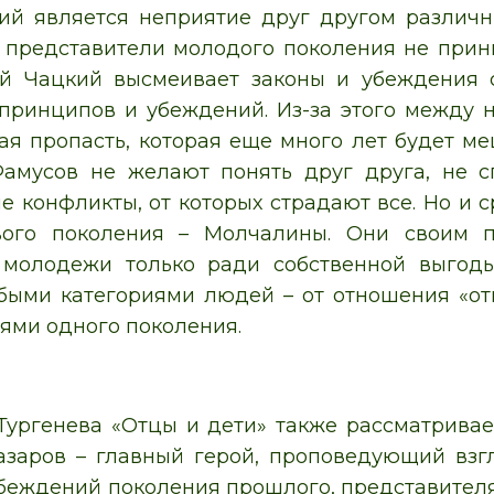
ий является неприятие друг другом различн
» представители молодого поколения не прини
ой Чацкий высмеивает законы и убеждения с
 принципов и убеждений. Из-за этого между 
я пропасть, которая еще много лет будет м
Фамусов не желают понять друг друга, не с
 конфликты, от которых страдают все. Но и с
вого поколения – Молчалины. Они своим 
 молодежи только ради собственной выгоды
быми категориями людей – от отношения «от
ями одного поколения.
 Тургенева «Отцы и дети» также рассматрив
азаров – главный герой, проповедующий взг
убеждений поколения прошлого, представителя