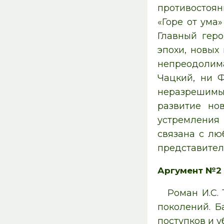
противостоян
«Горе от ума
Главный гер
эпохи, новых
непреодолима
Чацкий, ни 
неразрешимые
развитие но
устремления
связана с лю
представител
Аргумент №2
Роман И.С.
поколений. Б
поступков и 