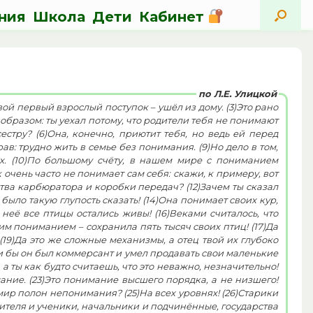
ния
Школа
Дети
Кабинет
по Л.Е. Улицкой
вый взрослый поступок – ушёл из дому. (3)Это рано
 образом: ты уехал потому, что родители тебя не понимают
естру? (6)Она, конечно, приютит тебя, но ведь ей перед
рав: трудно жить в семье без понимания. (9)Но дело в том,
х. (10)По большому счёту, в нашем мире с пониманием
 очень часто не понимает сам себя: скажи, к примеру, вот
тва карбюратора и коробки передач? (12)Зачем ты сказал
 неё все птицы остались живы! (16)Веками считалось, что
им пониманием – сохранила пять тысяч своих птиц! (17)Да
и бы он был коммерсант и умел продавать свои маленькие
 а ты как будто считаешь, что это неважно, незначительно!
ание. (23)Это понимание высшего порядка, а не низшего!
 мир полон непонимания? (25)На всех уровнях! (26)Старики
чителя и ученики, начальники и подчинённые, государства