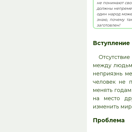
не понимают свои
должны непременн
один народ может 
знаю, почему так. (34)А с чего я начал? (35)Поздравляю тебя с днём рождения! (36)Давай повидаемся! (37)У меня для те
заготовлен!
Вступление
Отсутствие
между людьми
неприязнь ме
человек не 
менять годам
на место др
изменить мир
Проблема