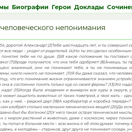
мы
Биографии
Герои
Доклады
Сочине
человеческого непонимания
, дорогой Александр! (2)Тебе шестнадцать лет, и ты совершил свой пер
т все люди – уходят от родителей. (4)Но ты это сделал особенным
понятия тебе не по душе. (5)В какое положение ты поставил с
ко! (7)Вроде получается, что она тебя одобряет! (8)Знаешь, ты п
оцесс взаимный, они не понимают тебя, а ты не понимаешь и
мы: никто никого не понимает. (11)Я бы даже сказал, что человек
отцу, что его понимание жизни ограничивается знанием устройс
 понять только кур со своей фермы? (13)Это надо было такую глупость сказать! (14)Она понимает своих кур,
м надо! (15)Когда была эпидемия и вымерли все куры в округе, у
о может защитить животных от таких поветрий, а твоя мать – одн
ратор и коробка передач? (19)Да это же сложные механизмы, а отец твой их глубоко
сам изобрёл столько маленьких механических вещей! (20)Да есл
авно был бы богачом! (21)У него такая острая техническая мысль,
ан с миром растений и животных, даже с космосом, через поним
я, ты попал в больное место – всю жизнь я об этом думаю: почему
дёжь, а молодёжь – стариков; друг друга не понимают соседи, у