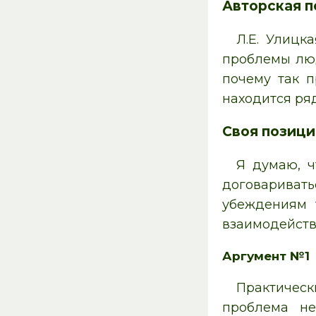
Авторская п
Л.Е. Улицк
проблемы люд
почему так п
находится ряд
Своя позици
Я думаю, ч
договариват
убеждениям 
взаимодейств
Аргумент №1
Практичес
проблема не