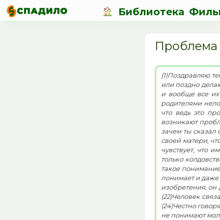
Библиотека
Филь
Проблема 
(1)Поздравляю тебя
или поздно делаю
и вообще все их 
родителями нелов
что ведь это пр
возникают пробле
зачем ты сказал 
своей матери, что она в состоянии
чувствует, что и
только колдовств
такое понимание, как у неё, – редкий дар! (18)А карбю
понимает и даже 
изобретения, он д
(22)Человек связ
(24)Честно говор
не понимают моло