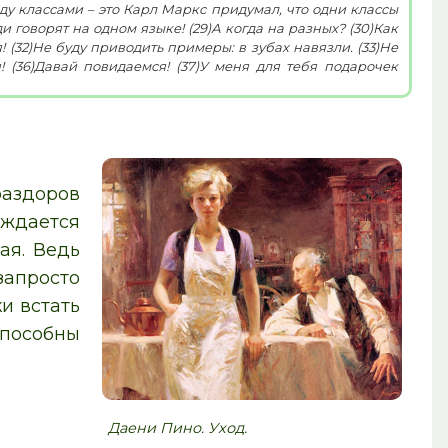
ду классами – это Карл Маркс придумал, что одни классы
и говорят на одном языке! (29)А когда на разных? (30)Как
2)Не буду приводить примеры: в зубах навязли. (33)Не
раздоров
ождается
ая. Ведь
запросто
и встать
способны
Даени Пино. Уход.