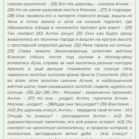
совсем крохотной. - (25) Вот эта церковь,-- сказала Агния. -
(26) Но не самое красивое место в Москве. - (27) А подожди.
(28) Она провела его к паперти главного входа, вышла из
тени в поток заката и села на низкий парапет, где
обрывалась ограда и начинался просвет для ворот - (29)
Так смотри! (30) Антон ахнул. (31) Они как будто сразу
вывалились из теснины города и вышли на крутую высоту
с просторной открытой далью. (32) Река горела на солнце.
(33) Слева лежало Замоскворечье, ослепляя жёлтым
блеском стёкол, почти под ногами в Москву-реку
вливалась Яуза, справа за ней высились резные контуры
Кремля, а ещё дальше пламенели на солнце пять
червонно-золотых куполов храма Христа Спасителя. (34) И
во всём этом золотом сиянии Агния, в наброшенной
жёлтой шали, тоже казавшаяся золотой, сидела, щурясь на
солнце. -(35) Да! (36) Это - Москва! - захваченно произнёс
Антон. - (37) Но она - уходит, Антон, -пропела Агния. -
Москва - уходит!.. - (38)Куда она там уходит? (39) Фантазия. -
(40) Эту церковь снесут, Антон,-- твердила своё Агния. - (41)
Откуда ты знаешь? - рассердился Антон.-- (42) Это
художественный памятник, его всё равно оставят. (43) Он
смотрел на крохотную колоколенку, в прорези которой, к
колоколам, заглядывали ветки дуба. - (44) Снесут! -