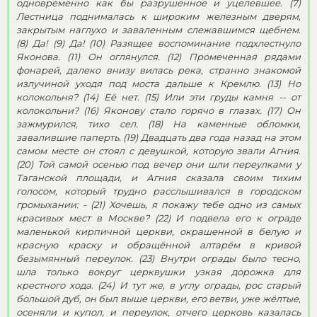
одновременно как бы разрушенное и уцелевшее. (7)
Лестница поднималась к широким железным дверям,
закрытым наглухо и заваленным слежавшимся щебнем.
(8) Да! (9) Да! (10) Разящее воспоминание подхлестнуло
Яконова. (11) Он оглянулся. (12) Промеченная рядами
фонарей, далеко внизу вилась река, странно знакомой
излучиной уходя под моста дальше к Кремлю. (13) Но
колокольня? (14) Её нет. (15) Или эти груды камня -- от
колокольни? (16) Яконову стало горячо в глазах. (17) Он
зажмурился, тихо сел. (18) На каменные обломки,
завалившие паперть. (19) Двадцать два года назад на этом
самом месте он стоял с девушкой, которую звали Агния.
(20) Той самой осенью под вечер они шли переулками у
Таганской площади, и Агния сказала своим тихим
голосом, который трудно расслышивался в городском
громыхании: - (21) Хочешь, я покажу тебе одно из самых
красивых мест в Москве? (22) И подвела его к ограде
маленькой кирпичной церкви, окрашенной в белую и
красную краску и обращённой алтарём в кривой
безымянный переулок. (23) Внутри ограды было тесно,
шла только вокруг церквушки узкая дорожка для
крестного хода. (24) И тут же, в углу ограды, рос старый
большой дуб, он был выше церкви, его ветви, уже жёлтые,
осеняли и купол, и переулок, отчего церковь казалась