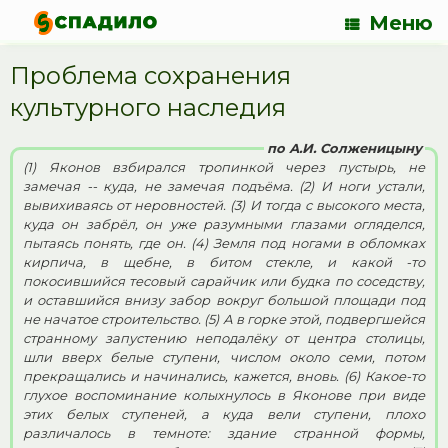
Меню
Проблема сохранения
культурного наследия
по А.И. Солженицыну
(1) Яконов взбирался тропинкой через пустырь, не
замечая -- куда, не замечая подъёма. (2) И ноги устали,
вывихиваясь от неровностей. (3) И тогда с высокого места,
куда он забрёл, он уже разумными глазами огляделся,
пытаясь понять, где он. (4) Земля под ногами в обломках
кирпича, в щебне, в битом стекле, и какой -то
покосившийся тесовый сарайчик или будка по соседству,
и оставшийся внизу забор вокруг большой площади под
не начатое строительство. (5) А в горке этой, подвергшейся
странному запустению неподалёку от центра столицы,
шли вверх белые ступени, числом около семи, потом
прекращались и начинались, кажется, вновь. (6) Какое-то
глухое воспоминание колыхнулось в Яконове при виде
этих белых ступеней, а куда вели ступени, плохо
различалось в темноте: здание странной формы,