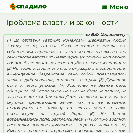
Меню
Проблема власти и законности
по В.Ф. Ходасевичу
(1) До отставки Гавриил Романович Державин любил
Званку за то, что она была красивее и богаче его
собственных деревень; за то, что она лежала всего в ста
семидесяти верстах от Петербурга, у большой московской
дороги: было легко, нехлопотно убегать сюда из столицы.
(2) Но после отставки она стала ему дорога в особенности:
вынужденное бездействие само собой превращалось
здесь в добровольное, отставка - в отдых. (3) Душевная
боль от этого утихала. (4) Хозяйство на Званке было
обширное. (5) Первоначально имение было не велико, но
за десять лет хозяйничанья Дарья Алексеевна исподволь
скупила прилегающие земли, так что её владения
протянулись по Волхову на девять вёрст и даже
перешагнули на другой берег. (6) На Званке
возделывались поля, растились леса. (7) Помимо водяной
лесопилки, имелась диковина - паровая мельница. (8)
Вместе с разными огородами, пчельниками, скотнями,