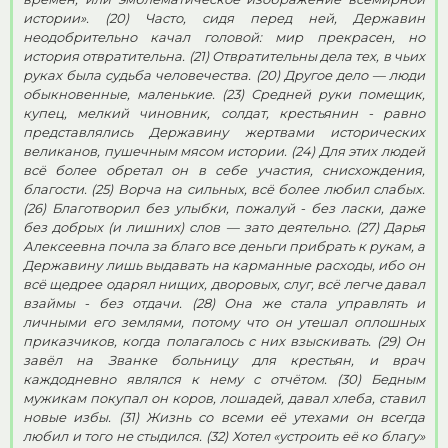
истории». (20) Часто, сидя перед ней, Державин
неодобрительно качал головой: мир прекрасен, но
история отвратительна. (21) Отвратительны дела тех, в чьих
руках была судьба человечества. (20) Другое дело — люди
обыкновенные, маленькие. (23) Средней руки помещик,
купец, мелкий чиновник, солдат, крестьянин - равно
представлялись Державину жертвами исторических
великанов, пушечным мясом истории. (24) Для этих людей
всё более обретал он в себе участия, снисхождения,
благости. (25) Ворча на сильных, всё более любил слабых.
(26) Благотворил без улыбки, пожалуй - без ласки, даже
без добрых (и лишних) слов — зато деятельно. (27) Дарья
Алексеевна почла за благо все деньги прибрать к рукам, а
Державину лишь выдавать на карманные расходы, ибо он
всё щедрее одарял нищих, дворовых, слуг, всё легче давал
взаймы - без отдачи. (28) Она же стала управлять и
личными его землями, потому что он утешал оплошных
приказчиков, когда полагалось с них взыскивать. (29) Он
завёл на Званке больницу для крестьян, и врач
каждодневно являлся к нему с отчётом. (30) Бедным
мужикам покупал он коров, лошадей, давал хлеба, ставил
новые избы. (31) Жизнь со всеми её утехами он всегда
любил и того не стыдился. (32) Хотел «устроить её ко благу»