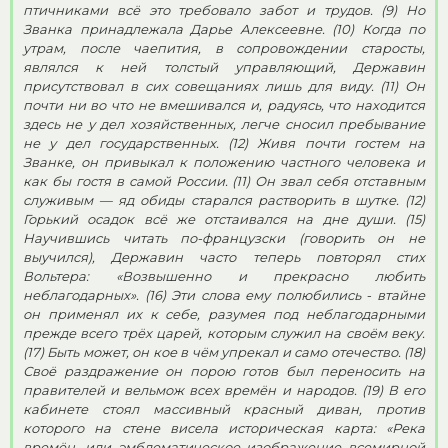
птичниками всё это требовало забот и трудов. (9) Но
Званка принадлежала Дарье Алексеевне. (10) Когда по
утрам, после чаепития, в сопровождении старосты,
являлся к ней толстый управляющий, Державин
присутствовал в сих совещаниях лишь для виду. (11) Он
почти ни во что не вмешивался и, радуясь, что находится
здесь не у дел хозяйственных, легче сносил пребывание
не у дел государственных. (12) Живя почти гостем на
Званке, он привыкал к положению частного человека и
как бы гостя в самой России. (11) Он звал себя отставным
служивым — яд обиды старался растворить в шутке. (12)
Горький осадок всё же отстаивался на дне души. (15)
Научившись читать по-французски (говорить он не
выучился), Державин часто теперь повторял стих
Вольтера: «Возвышенно и прекрасно любить
неблагодарных». (16) Эти слова ему полюбились - втайне
он применял их к себе, разумея под неблагодарными
прежде всего трёх царей, которым служил на своём веку.
(17) Быть может, он кое в чём упрекал и само отечество. (18)
Своё раздражение он порою готов был переносить на
правителей и вельмож всех времён и народов. (19) В его
кабинете стоял массивный красный диван, против
которого на стене висела историческая карта: «Река
времён, или эмблематическое изображение всемирной