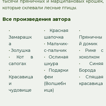
тысячи пряничных и марципановых крошек,
которые склевали лесные птицы.
Все произведения автора
•
•
Красная
•
Замарашк
шапочка
Пряничны
а
•
Мальчик-
й домик
•
Золушка
с-пальчик
•
Рике с
•
Кот в
•
Ослиная
хохолком
сапогах
шкура
•
Синяя
•
•
Подарки
Борода
Красавица
феи
•
Спящая
и
(Волшебн
красавица
чудовище
ица)