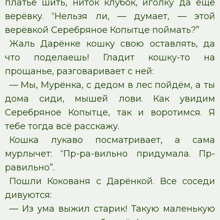
платье шить, ниток клубок, иголку да ещё
верёвку. “Нельзя ли, — думает, — этой
верёвкой Серебряное Копытце поймать?”
Жаль Дарёнке кошку свою оставлять, да
что поделаешь! Гладит кошку-то на
прощанье, разговаривает с ней:
— Мы, Мурёнка, с дедом в лес пойдём, а ты
дома сиди, мышей лови. Как увидим
Серебряное Копытце, так и воротимся. Я
тебе тогда всё расскажу.
Кошка лукаво посматривает, а сама
мурлычет: “Пр-ра-вильно придумала. Пр-
равильно”.
Пошли Кокованя с Дарёнкой. Все соседи
дивуются:
— Из ума выжил старик! Такую маленькую