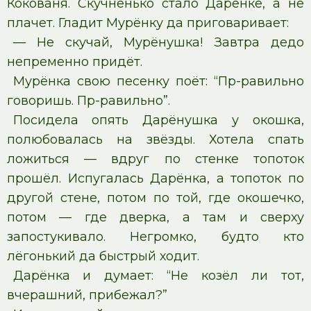
Кокованя. Скучненько стало Дарёнке, а не
плачет. Гладит Мурёнку да приговаривает:
— Не скучай, Мурёнушка! Завтра дедо
непременно придёт.
Мурёнка свою песенку поёт: “Пр-равильно
говоришь. Пр-равильно”.
Посидела опять Дарёнушка у окошка,
полюбовалась на звёзды. Хотела спать
ложиться — вдруг по стенке топоток
прошёл. Испугалась Дарёнка, а топоток по
другой стене, потом по той, где окошечко,
потом — где дверка, а там и сверху
запостукивало. Негромко, будто кто
лёгонький да быстрый ходит.
Дарёнка и думает: “Не козёл ли тот,
вчерашний, прибежал?”