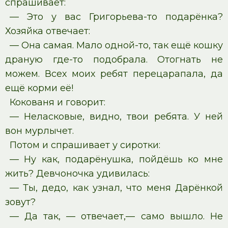
спрашивает:
— Это у вас Григорьева-то подарёнка?
Хозяйка отвечает:
— Она самая. Мало одной-то, так ещё кошку
драную где-то подобрала. Отогнать не
можем. Всех моих ребят перецарапала, да
ещё корми её!
Кокованя и говорит:
— Неласковые, видно, твои ребята. У ней
вон мурлычет.
Потом и спрашивает у сиротки:
— Ну как, подарёнушка, пойдёшь ко мне
жить? Девчоночка удивилась:
— Ты, дедо, как узнал, что меня Дарёнкой
зовут?
— Да так, — отвечает,— само вышло. Не