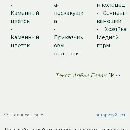
•
а-
н колодец
Каменный
поскакушк
•
Сочневы
цветок
а
камешки
•
•
•
Хозяйка
Каменный
Приказчик
Медной
цветок
овы
горы
подошвы
Текст: Алёна Базан
, 1k
Подписаться
авторизуйтесь
Пожалуйста, войдите, чтобы прокомментировать