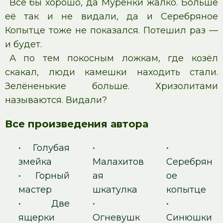
Всё бы хорошо, да Мурёнки жалко. Больше
её так и не видали, да и Серебряное
Копытце тоже не показался. Потешил раз —
и будет.
А по тем покосным ложкам, где козёл
скакал, люди камешки находить стали.
Зелёненькие больше. Хризолитами
называются. Видали?
Все произведения автора
•
Голубая
•
•
змейка
Малахитов
Серебрян
•
Горный
ая
ое
мастер
шкатулка
копытце
•
Две
•
•
ящерки
Огневушк
Синюшки