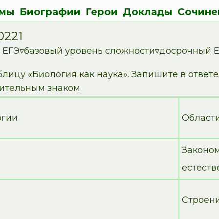
мы
Биографии
Герои
Доклады
Сочине
0221
ЕГЭ▿базовый уровень сложности▿досрочный ЕГ
блицу «Биология как наука». Запишите в отве
сительным знаком
огии
Област
Законо
естеств
Строени