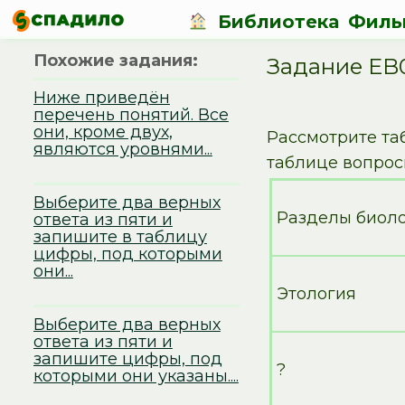
Библиотека
Филь
Похожие задания:
Задание EB
Ниже приведён
перечень понятий. Все
они, кроме двух,
Рассмотрите та
являются уровнями...
таблице вопро
Выберите два верных
Разделы биол
ответа из пяти и
запишите в таблицу
цифры, под которыми
они...
Этология
Выберите два верных
ответа из пяти и
запишите цифры, под
?
которыми они указаны....