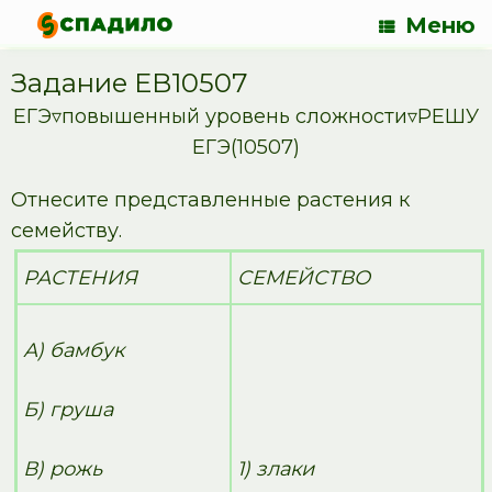
Меню
Задание EB10507
ЕГЭ▿повышенный уровень сложности▿РЕШУ
ЕГЭ(10507)
Отнесите представленные растения к
семейству.
РАСТЕНИЯ
СЕМЕЙСТВО
А) бамбук
Б) груша
В) рожь
1) злаки