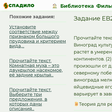
Библиотека
Филь
Похожие задания:
Задание EB
Установите
соответствие между
признаком большого
Прочитайте тек
прудовика и критерием
Виноград культ
вида,...
растёт в умерен
континентов. (2
Прочитайте текст.
Комнатная муха – это
произошли от д
двукрылое насекомое,
северному побе
её задние крылья...
винограда мелк
яйцевидные ягод
Прочитайте текст.
варьирует в зав
Выберите три
предложения, в
которых даны
Теория для р
описания...