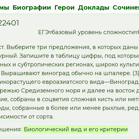
мы
Биографии
Герои
Доклады
Сочине
22401
ЕГЭ▿базовый уровень сложности▿
ст. Выберите три предложения, в которых дан
урный. Запишите в таблицу цифры, под которым
ных и субтропических регионах, широко культи
) Выращивают виноград обычно на шпалере. (3)
икорастущего евроазиатского вида—Винограда
режью Средиземного моря и далее на восток д
ие, собраны в соцветия сложная кисть или ме
ы, собранные в более или менее рыхлые, редко
исимости от сорта.
ешения:
Биологический вид и его критерии