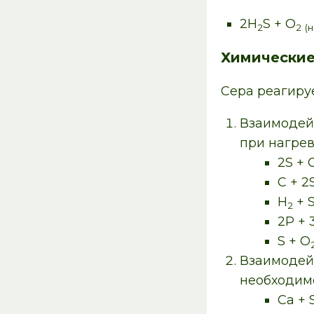
2H
S + O
2
2
(
Химические
Сера реагиру
Взаимодей
при нагрев
2S + 
C + 2
H
+ 
2
2P + 
S + O
Взаимоде
необходимо
Ca + 