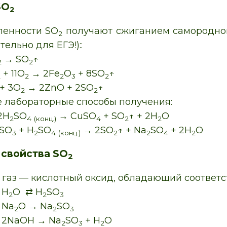
SO
2
енности SO
получают сжиганием самородной
2
тельно для ЕГЭ!)::
→ SO
↑
2
2
+ 11O
→ 2Fe
O
+ 8SO
↑
2
2
2
3
2
+ 3O
→ 2ZnO + 2SO
↑
2
2
 лабораторные способы получения:
2H
SO
→ CuSO
+ SO
↑ + 2H
O
2
4
(конц.)
4
2
2
SO
+ H
SO
→ 2SO
↑ + Na
SO
+ 2H
O
3
2
4
(конц.)
2
2
4
2
 свойства SO
2
 газ — кислотный оксид, обладающий соответ
 H
O ⇄ H
SO
2
2
3
 Na
O → Na
SO
2
2
3
 2NaOH → Na
SO
+ H
O
2
3
2