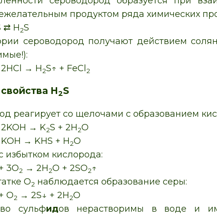
енности сероводород образуется при вза
нежелательным продуктом ряда химических про
S ⇄ H
S
2
ории сероводород получают действием соля
мые!):
 2HCl → H
S↑ + FeCl
2
2
свойства H
S
2
д реагирует со щелочами с образованием кис
+ 2KOH → K
S + 2H
O
2
2
+ KOH → KHS + H
O
2
с избытком кислорода:
 + 3O
→ 2H
O + 2SO
↑
2
2
2
татке O
наблюдается образование серы:
2
+ O
→ 2S↓ + 2H
O
2
2
тво сульф
ид
ов нерастворимы в воде и и