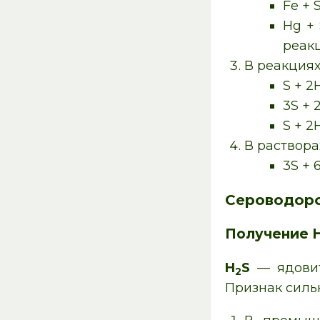
Fe + 
Hg +
реакц
В реакция
S + 
3S + 
S + 
В раствор
3S +
Сероводоро
Получение 
H
S
— ядовит
2
Признак силь