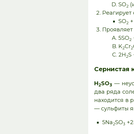
SO
(
2
Реагирует 
SO
+
2
Проявляет 
5SO
2
K
Cr
2
2
2H
S
2
Сернистая 
H
SO
— неуст
2
3
два ряда сол
находится в р
— сульфиты 
5Na
SO
+2
2
3