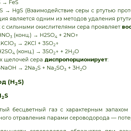
S → FeS
 S → HgS (Взаимодействие серы с ртутью прот
ия является одним из методов удаления ртути
х с сильными окислителями сера проявляет
во
2HNO
(конц.) → H2SO
+ 2NO↑
3
4
2KClO
→ 2KCl + 3SO
↑
3
2
2H2SO
(конц.) → 3SO
↑ + 2H
O
4
2
2
ах щелочей сера
диспропорционирует
:
 6NaOH → 2Na
S + Na
SO
+ 3H
O
2
2
3
2
д (H
S)
2
H
S
2
ый бесцветный газ с характерным запахом т
ного отравления парами сероводорода — поте