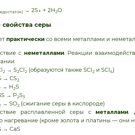
→ 2S↓ + 2H
O
недостаток)
2
 свойства серы
ет
практически
со всеми металлами и немета
ствие с
неметаллами
. Реакции взаимодейст
ании.
Cl
→ S
Cl
(образуются также SCl
и SCl
)
2
2
2
2
4
S → CS
2
S → H
S
2
3S → P
S
2
3
→ SO
(сжигание серы в кислороде)
2
2
йствие расплавленной серы с
металлами
.
 нагревание (кроме золота и платины — они н
S → CaS