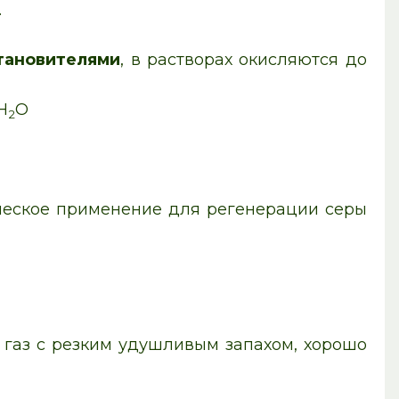
.
тановителями
, в растворах окисляются до
H
O
2
ческое применение для регенерации серы
 газ с резким удушливым запахом, хорошо