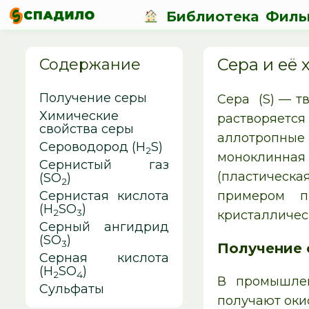
Библиотека
Филь
Сера и её 
Содержание
Получение серы
Сера (S) — т
Химические
растворяется
свойства серы
аллотропные
Сероводород (H
S)
2
моноклинная 
Сернистый газ
(пластическа
(SO
)
2
Сернистая кислота
примером п
(H
SO
)
2
3
кристалличес
Серный ангидрид
(SO
)
3
Получение 
Серная кислота
(H
SO
)
2
4
В промышлен
Сульфаты
получают оки