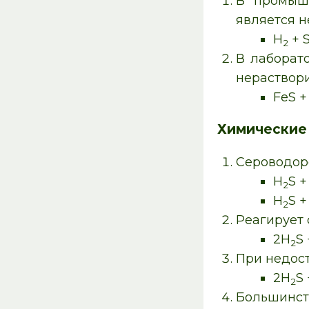
В промышл
является 
H
+ 
2
В лаборат
нераствори
FeS +
Химические 
Сероводоро
H
S 
2
H
S 
2
Реагирует 
2H
S
2
При недос
2H
S 
2
Большинс