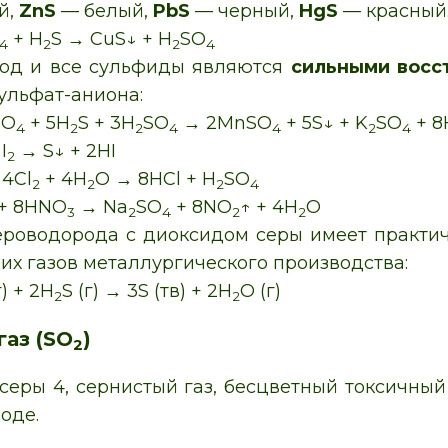
й,
ZnS
— белый,
PbS
— черный,
HgS
— красный
+ H
S → CuS↓ + H
SO
4
2
2
4
од и все сульфиды являются
сильными восс
ульфат-аниона:
nO
+ 5H
S + 3H
SO
→ 2MnSO
+ 5S↓ + K
SO
+ 8
4
2
2
4
4
2
4
I
→ S↓ + 2HI
2
 4Cl
+ 4H
O → 8HCl + H
SO
2
2
2
4
 + 8HNO
→ Na
SO
+ 8NO
↑ + 4H
O
3
2
4
2
2
ероводорода с диоксидом серы имеет практи
их газов металлургического производства:
г) + 2H
S (г) → 3S (тв) + 2H
O (г)
2
2
газ (SO
)
2
еры 4, сернистый газ, бесцветный токсичный
оде.