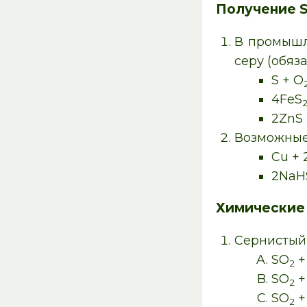
Получение 
В промышл
серу (обяза
S + O
4FeS
2ZnS 
Возможные
Cu + 
2NaH
Химические
Сернистый
SO
+
2
SO
+
2
SO
+
2