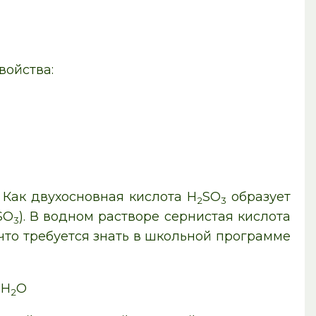
войства:
 Как двухосновная кислота H
SO
образует
2
3
SO
). В водном растворе сернистая кислота
3
 что требуется знать в школьной программе
3H
O
2