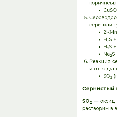
коричневы
CuSO
Сероводор
серы или с
2KM
H
S + 
2
H
S +
2
Na
S
2
Реакция с
из отходящ
SO
(
2
Сернистый 
SO
— оксид с
2
растворим в в