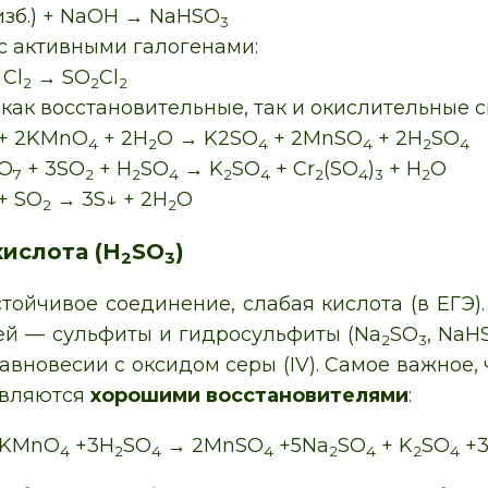
изб.) + NaOH → NaHSO
3
с активными галогенами:
 Cl
→ SO
Cl
2
2
2
как восстановительные, так и окислительные с
+ 2KMnO
+ 2H
O → K2SO
+ 2MnSO
+ 2H
SO
4
2
4
4
2
4
O
+ 3SO
+ H
SO
→ K
SO
+ Cr
(SO
)
+ H
O
7
2
2
4
2
4
2
4
3
2
 + SO
→ 3S↓ + 2H
O
2
2
кислота (H
SO
)
2
3
ойчивое соединение, слабая кислота (в ЕГЭ).
ей — сульфиты и гидросульфиты (Na
SO
, NaH
2
3
авновесии с оксидом серы (IV). Самое важное,
являются
хорошими восстановителями
:
KMnO
+3H
SO
→ 2MnSO
+5Na
SO
+ K
SO
+
4
2
4
4
2
4
2
4