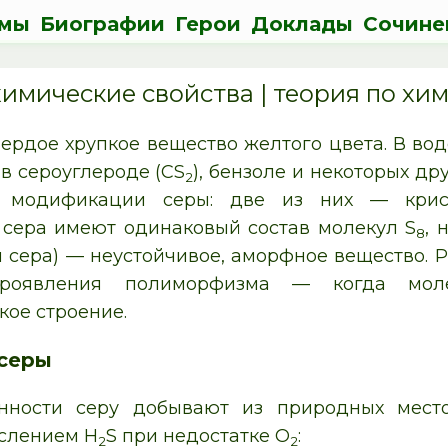
мы
Биографии
Герои
Доклады
Сочине
химические свойства | теория по хи
вердое хрупкое вещество желтого цвета. В вод
 в сероуглероде (CS
), бензоле и некоторых др
2
 модификации серы: две из них — крист
сера имеют одинаковый состав молекул S
, 
8
я сера) — неустойчивое, аморфное вещество. 
роявления полиморфизма — когда моле
кое строение.
серы
ности серу добывают из природных место
слением H
S при недостатке O
:
2
2