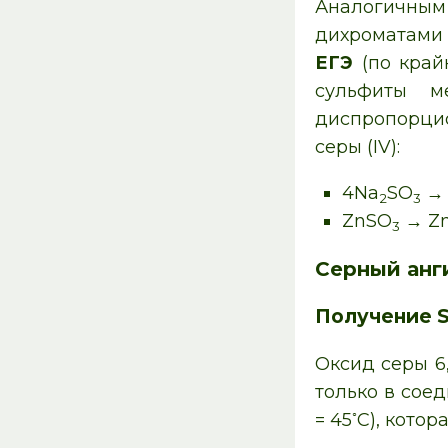
Аналогичным 
дихроматами
ЕГЭ
(по край
сульфиты м
диспропорцио
серы (IV):
4Na
SO
→ 
2
3
ZnSO
→ Zn
3
Серный анг
Получение 
Оксид серы 6
только в сое
◦
= 45
C), кото