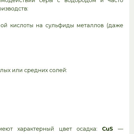
имодействии серы с водородом и часто
изводств:
ной кислоты на сульфиды металлов (даже
лых или средних солей:
меют характерный цвет осадка:
CuS
—