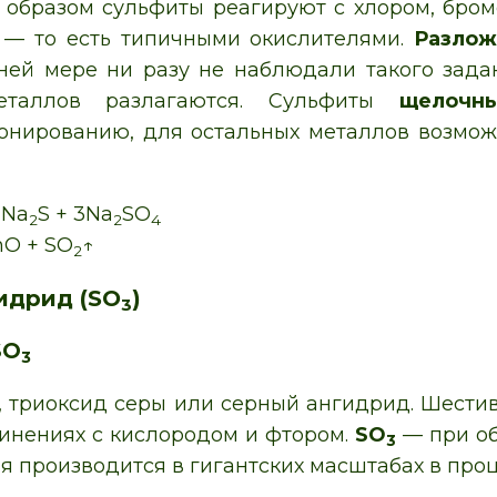
образом сульфиты реагируют с хлором, бромо
 — то есть типичными окислителями.
Разлож
ней мере ни разу не наблюдали такого задан
еталлов разлагаются. Сульфиты
щелочн
нированию, для остальных металлов возмож
Na
S + 3Na
SO
2
2
4
O + SO
↑
2
идрид (SO
)
3
SO
3
, триоксид серы или серный ангидрид. Шести
динениях с кислородом и фтором.
SO
— при об
3
рая производится в гигантских масштабах в про