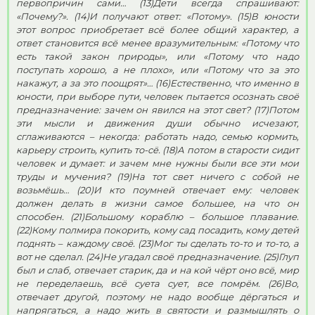
первопричин сами… (13)Дети всегда спрашивают:
«Почему?». (14)И получают ответ: «Потому». (15)В юности
этот вопрос приобретает всё более общий характер, а
ответ становится всё менее вразумительным: «Потому что
есть такой закон природы», или «Потому что надо
поступать хорошо, а не плохо», или «Потому что за это
накажут, а за это поощрят»… (16)Естественно, что именно в
юности, при выборе пути, человек пытается осознать своё
предназначение: зачем он явился на этот свет? (17)Потом
эти мысли и движения души обычно исчезают,
сглаживаются – некогда: работать надо, семью кормить,
карьеру строить, купить то-сё. (18)А потом в старости сидит
человек и думает: и зачем мне нужны были все эти мои
труды и мучения? (19)На тот свет ничего с собой не
возьмёшь… (20)И кто поумней отвечает ему: человек
должен делать в жизни самое большее, на что он
способен. (21)Большому кораблю – большое плавание.
(22)Кому полмира покорить, кому сад посадить, кому детей
поднять – каждому своё. (23)Мог ты сделать то-то и то-то, а
вот не сделал. (24)Не угадал своё предназначение. (25)Глуп
был и слаб, отвечает старик, да и на кой чёрт оно всё, мир
не переделаешь, всё суета сует, все помрём. (26)Во,
отвечает другой, поэтому не надо вообще дёргаться и
напрягаться, а надо жить в святости и размышлять о