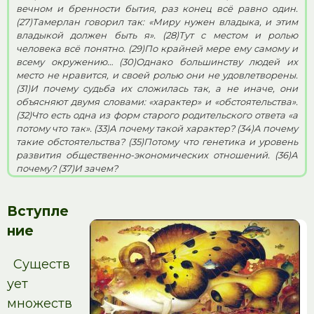
вечном и бренности бытия, раз конец всё равно один.
(27)Тамерлан говорил так: «Миру нужен владыка, и этим
владыкой должен быть я». (28)Тут с местом и ролью
человека всё понятно. (29)По крайней мере ему самому и
всему окружению… (30)Однако большинству людей их
место не нравится, и своей ролью они не удовлетворены.
(31)И почему судьба их сложилась так, а не иначе, они
объясняют двумя словами: «характер» и «обстоятельства».
(32)Что есть одна из форм старого родительского ответа «а
потому что так». (33)А почему такой характер? (34)А почему
такие обстоятельства? (35)Потому что генетика и уровень
развития общественно-экономических отношений. (36)А
почему? (37)И зачем?
Вступле
ние
Существ
ует
множеств