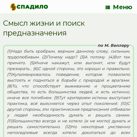
Меню
Смысл жизни и поиск
предназначения
по М. Веллеру
(1)Надо быть храбрым, верным данному слову, сильным,
трудолюбивым. (2)Почему надо? (3)А потому. (4)Вот так
принято. (5)Иначе накажут, или выгонят, или будут
презирать… (6)С одной стороны, это хорошо и правильно.
(7)Культивировалось поведение, которое позволило
выстоять и подняться в борьбе с природой и врагами.
(8)То, что способствует выживанию и процветанию
общества, то есть большинства людей, и есть истинно,
иначе все погибнем. (9)Тут критерием истины выступает
практика, всё выясняется через опыт поколений. (10)С
другой стороны, эти практические предписания отбивали
у людей необходимость думать и решать самим.
(11)Большинство всегда и не хотело (и не могло) думать и
решать самостоятельно. (12)Но некоторые умственно
непоседливые всегда хотели докопаться до всех