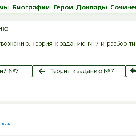
мы
Биографии
Герои
Доклады
Сочине
ию
вознанию. Теория к заданию №7 и разбор тип
ний №7
Теория к заданию №7
ться
.