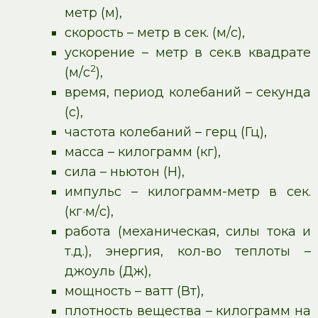
метр (м),
скорость – метр в сек. (м/с),
ускорение – метр в сек.в квадрате
2
(м/с
),
время, период колебаний – секунда
(с),
частота колебаний – герц (Гц),
масса – килограмм (кг),
сила – ньютон (Н),
импульс – килограмм-метр в сек.
(кг·м/с),
работа (механическая, силы тока и
т.д.), энергия, кол-во теплоты –
джоуль (Дж),
мощность – ватт (Вт),
плотность вещества – килограмм на