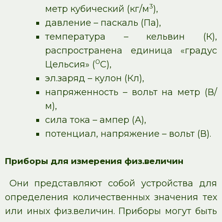
3
метр кубический (кг/м
),
давление – паскаль (Па),
температура – кельвин (К),
распространена единица «градус
0
Цельсия» (
С),
эл.заряд – кулон (Кл),
напряженность – вольт на метр (В/
м),
сила тока – ампер (А),
потенциал, напряжение – вольт (В).
Приборы для измерения физ.величин
Они представляют собой устройства для
определения количественных значения тех
или иных физ.величин. Приборы могут быть