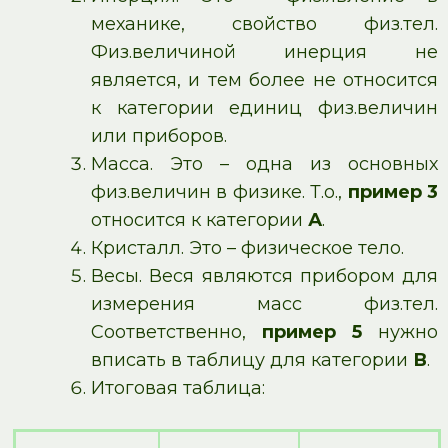
механике, свойство физ.тел.
Физ.величиной инерция не
является, и тем более не относится
к категории единиц физ.величин
или приборов.
Масса. Это – одна из основных
физ.величин в физике. Т.о.,
пример 3
относится к категории
А
.
Кристалл. Это – физическое тело.
Весы. Веся являются прибором для
измерения масс физ.тел.
Соответственно,
пример 5
нужно
вписать в таблицу для категории
В
.
Итоговая таблица: