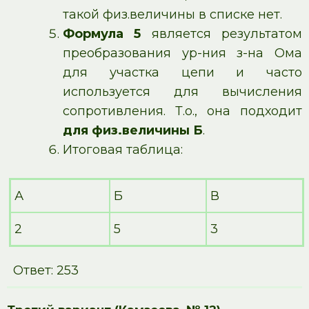
такой физ.величины в списке нет.
Формула 5
является результатом
преобразования ур-ния з-на Ома
для участка цепи и часто
используется для вычисления
сопротивления. Т.о., она подходит
для физ.величины Б
.
Итоговая таблица:
А
Б
В
2
5
3
Ответ: 253