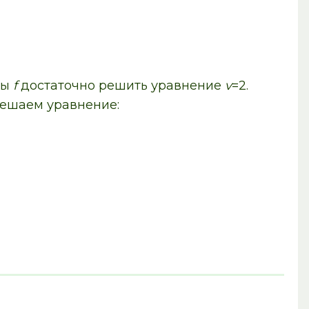
ты
f
достаточно решить уравнение
v
=2.
решаем уравнение: