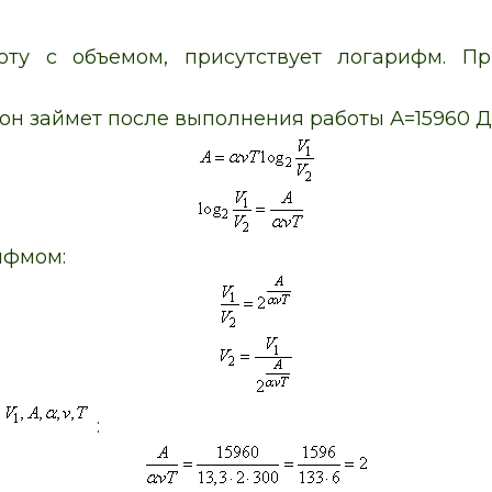
оту с объемом, присутствует логарифм. П
 он займет после выполнения работы А=15960 Д
ифмом:
н
: