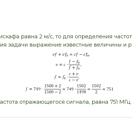
тискафа равна 2 м/с, то для определения часто
ния задачи выражение известные величины и 
астота отражающегося сигнала, равна 751 МГц.