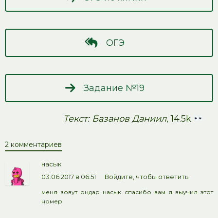
ОГЭ
Задание №19
Текст: Базанов Даниил
, 14.5k
2 комментариев
насык
03.06.2017 в 06:51
Войдите, чтобы ответить
меня зовут ондар насык спасибо вам я выучил этот
номер