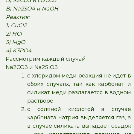
Б) К2CO3 и Li2CO3
В) Na2SO4 и NaOH
Реактив:
1) CuCl2
2) HCl
3) MgO
4) K3PO4
Рассмотрим каждый случай.
Na2CO3 и Na2SiO3
с хлоридом меди реакция не идет в
обоих случаях, так как карбонат и
силикат меди разлагается в водном
растворе
с соляной кислотой в случае
карбоната натрия выделяется газ, а
в случае силиката выпадает осадок