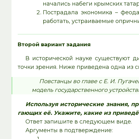
начались набеги крымских татар
Пострадала экономика – феода
работать, устраиваемые опричн
Второй вариант задания
В ис­то­ри­че­ской науке су­ще­ству­ют д
точки зрения. Ниже при­ве­де­на одна из спо
По­встан­цы во главе с Е. И. Пугач
модель го­су­дар­ствен­но­го устройств
Ис­поль­зуя ис­то­ри­че­ские зна­ния, пр
га­ю­щих её. Ука­жи­те, какие из при­ведё
Ответ за­пи­ши­те в следующем виде.
Ар­гу­мен­ты в под­твер­жде­ние: