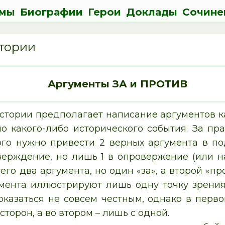
мы
Биографии
Герои
Доклады
Сочине
стории
Аргументы ЗА и ПРОТИВ
истории предполагает написание аргументов 
о какого-либо исторического события. За п
ого нужно привести 2 верных аргумента в по
верждение, но лишь 1 в опровержение (или н
его два аргумента, но один «за», а второй «
умента иллюстрируют лишь одну точку зрения
показаться не совсем честным, однако в пер
торон, а во втором – лишь с одной.