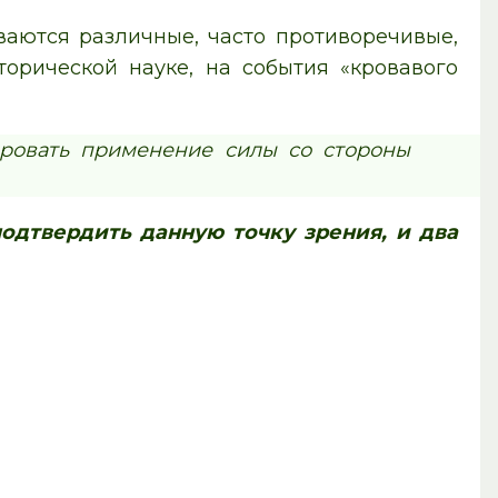
зы­ва­ют­ся различные, часто противоречивые,
то­ри­че­ской науке, на события «кровавого
ци­ро­вать применение силы со сто­ро­ны
под­твер­дить дан­ную точку зрения, и два