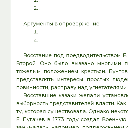
…
…
Ар­гу­мен­ты в опро­вер­же­ние:
…
…
Восстание под предводительством Е.
Второй. Оно было вызвано многими п
тяжелым положением крестьян. Бунтов
представлять интересы простых люде
повинности, расправу над угнетателями
Восставшие казаки желали установле
выборность представителей власти. Как
ту, которая существовала. Однако неко
Е. Пугачев в 1773 году создал Военну
занималась, например, поддержанием с