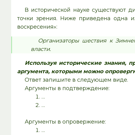
В ис­то­ри­че­ской науке су­ще­ству­ют 
точки зрения. Ниже при­ве­де­на одна из
воскресения»:
Ор­га­ни­за­то­ры шествия к Зим­н
власти.
Используя ис­то­ри­че­ские знания, п
аргумента, ко­то­ры­ми можно опро­верг­
Ответ за­пи­ши­те в сле­ду­ю­щем виде.
Аргументы в подтверждение:
…
…
Аргументы в опровержение:
…