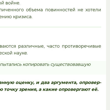
й войне.
еличенного объема повинностей не хотели
ению кризиса.
­ва­ют­ся различные, часто про­ти­во­ре­чи­вые
е­ской науке.
пы­та­лись копировать су­ще­ство­вав­шую
дан­ную оцен­ку, и два ар­гу­мен­та, опро­вер­
ю точку зре­ния, а какие опро­вер­га­ют её.