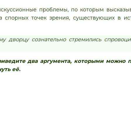
дис­кус­си­он­ные проблемы, по ко­то­рым вы­ска­
 спор­ных точек зрения, су­ще­ству­ю­щих в ис­
е­му дворцу со­зна­тель­но стремились спро­во­
ри­ве­ди­те два аргумента, ко­то­ры­ми можно 
нуть её.