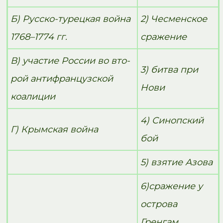
Б) Русско-турецкая война
2) Че­смен­ское
1768–1774 гг.
сражение
В) уча­стие России во вто­
3) битва при
рой антифранцузской
Нови
коалиции
4) Си­ноп­ский
Г) Крым­ская война
бой
5) взя­тие Азова
6)сражение у
острова
Гренгам