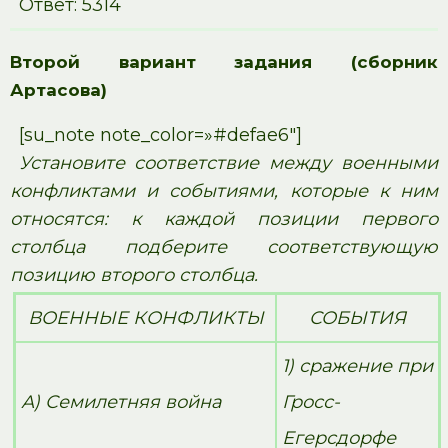
Ответ: 5314
Второй вариант задания (сборник
Артасова)
[su_note note_color=»#defae6″]
Установите со­от­вет­ствие между во­ен­ны­ми
конфликтами и событиями, которые к ним
относятся: к каж­дой позиции пер­во­го
столбца под­бе­ри­те соответствующую
позицию второго столбца.
ВОЕННЫЕ КОН­ФЛИК­ТЫ
СОБЫТИЯ
1) сра­же­ние при
А) Се­ми­лет­няя война
Гросс-
Егерсдорфе