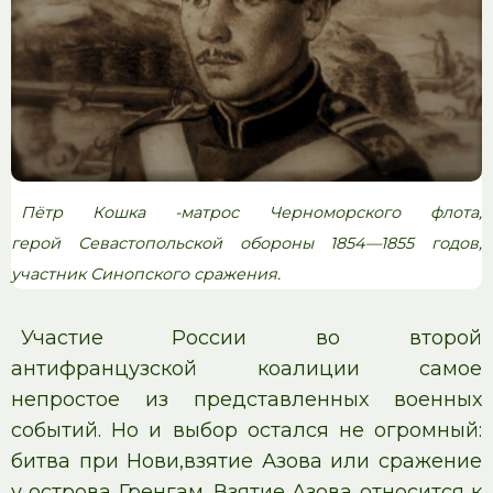
Пётр Кошка -матрос Черноморского флота,
герой Севастопольской обороны 1854—1855 годов,
участник Синопского сражения.
Уча­стие России во вто­рой
антифранцузской коалиции самое
непростое из представленных военных
событий. Но и выбор остался не огромный:
битва при Нови,взя­тие Азова или сра­же­ние
у ост­ро­ва Гренгам. Взятие Азова относится к