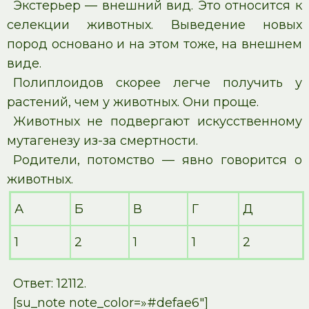
Экстерьер — внешний вид. Это относится к
селекции животных. Выведение новых
пород основано и на этом тоже, на внешнем
виде.
Полиплоидов скорее легче получить у
растений, чем у животных. Они проще.
Животных не подвергают искусственному
мутагенезу из-за смертности.
Родители, потомство — явно говорится о
животных.
А
Б
В
Г
Д
1
2
1
1
2
Ответ: 12112.
[su_note note_color=»#defae6″]