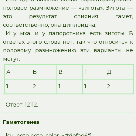
половое размножение — «зигота». Зигота —
это результат слияния гамет,
соответственно, она диплоидна.
И у мха, и у папоротника есть зиготы. В
ответах этого слова нет, так что относится к
половому размножению эти варианты не
могут.
А
Б
В
Г
Д
1
2
1
1
2
Ответ: 12112.
Гаметогенез
[su_note note_color=»#defae6″]