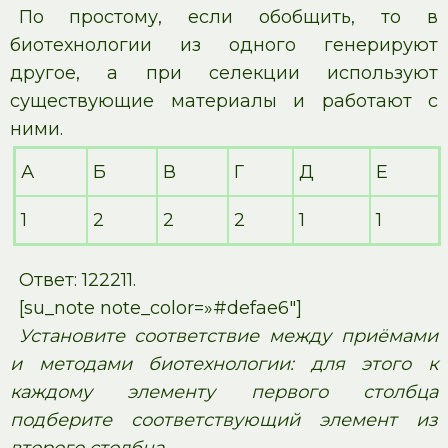
По простому, если обобщить, то в
биотехнологии из одного генерируют
другое, а при селекции используют
существующие материалы и работают с
ними.
А
Б
В
Г
Д
Е
1
2
2
2
1
1
Ответ: 122211.
[su_note note_color=»#defae6″]
Установите соответствие между приёмами
и методами биотехнологии: для этого к
каждому элементу первого столбца
подберите соответствующий элемент из
второго столбца.