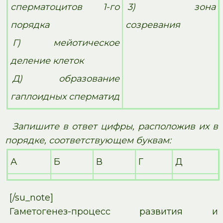
сперматоцитов 1-го
3) зона
порядка
созревания
Г) мейотическое
деление клеток
Д) образование
гаплоидных сперматид
Запишите в ответ цифры, расположив их в
порядке, соответствующем буквам:
А
Б
В
Г
Д
[/su_note]
Гаметогенез-процесс развития и