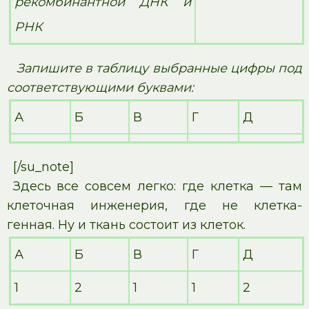
рекомбинантной ДНК и
РНК
Запишите в таблицу выбранные цифры под
соответствующими буквами:
А
Б
В
Г
Д
[/su_note]
Здесь все совсем легко: где клетка — там
клеточная инженерия, где не клетка-
генная. Ну и ткань состоит из клеток.
А
Б
В
Г
Д
1
2
1
1
2