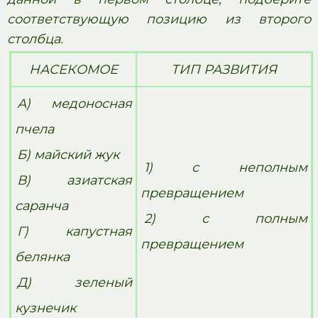
соответствующую позицию из второго
столбца.
НАСЕКОМОЕ
ТИП РАЗВИТИЯ
А) медоносная
пчела
Б) майский жук
1) с неполным
В) азиатская
превращением
саранча
2) с полным
Г) капустная
превращением
белянка
Д) зеленый
кузнечик