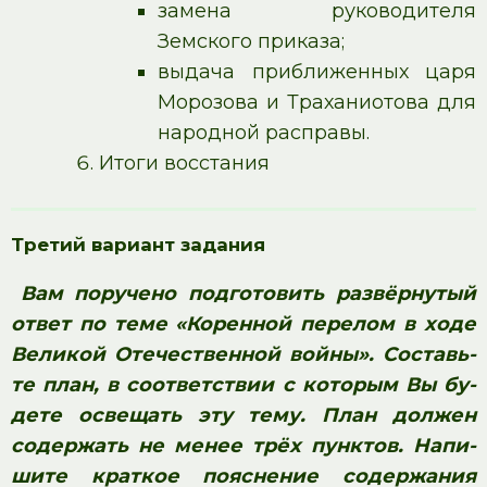
замена руководителя
Земского приказа;
выдача приближенных царя
Морозова и Траханиотова для
народной расправы.
Итоги восстания
Третий вариант задания
Вам по­ру­че­но подготовить развёрнутый
ответ по теме «Коренной пе­ре­лом в ходе
Ве­ли­кой Отечественной войны». Со­ставь­
те план, в со­от­вет­ствии с ко­то­рым Вы бу­
де­те освещать эту тему. План дол­жен
содержать не менее трёх пунктов. На­пи­
ши­те краткое по­яс­не­ние содержания