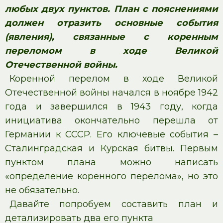
любых двух пунктов. План с по­яс­не­ни­я­ми
должен от­ра­зить основные со­бы­тия
(явления), свя­зан­ные с ко­рен­ным
переломом в ходе Ве­ли­кой
Отечественной войны.
Коренной перелом в ходе Великой
Отечественной войны начался в ноябре 1942
года и завершился в 1943 году, когда
инициатива окончательно перешла от
Германии к СССР. Его ключевые события –
Сталинградская и Курская битвы. Первым
пунктом плана можно написать
«определение коренного перелома», но это
не обязательно.
Давайте попробуем составить план и
детализировать два его пункта