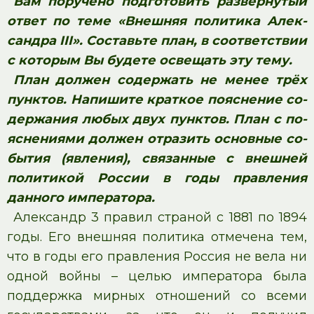
Вам по­ру­че­но под­го­то­вить развёрнутый
ответ по теме «Внешняя по­ли­ти­ка Алек­
сандра III». Со­ставь­те план, в со­от­вет­ствии
с ко­то­рым Вы бу­де­те осве­щать эту тему.
План дол­жен со­дер­жать не менее трёх
пунктов. На­пи­ши­те крат­кое по­яс­не­ние со­
дер­жа­ния любых двух пунктов. План с по­
яс­не­ни­я­ми дол­жен от­ра­зить ос­нов­ные со­
бы­тия (явления), свя­зан­ные с внешней
политикой России в годы правления
данного императора.
Александр 3 правил страной с 1881 по 1894
годы. Его внешняя политика отмечена тем,
что в годы его правления Россия не вела ни
одной войны – целью императора была
поддержка мирных отношений со всеми