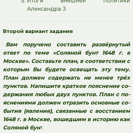
Итоги внешней политики
Александра 3
Второй вариант задания
Вам по­ру­че­но со­ста­вить развёрнутый
ответ по теме «Соляной бунт 1648 г. в
Москве». Со­ставь­те план, в со­от­вет­ствии с
ко­то­рым Вы бу­де­те осве­щать эту тему.
План дол­жен со­дер­жать не менее трёх
пунктов. На­пи­ши­те крат­кое по­яс­не­ние со­
дер­жа­ния любых двух пунктов. План с по­
яс­не­ни­я­ми дол­жен от­ра­зить ос­нов­ные со­
бы­тия (явления), свя­зан­ные с вос­ста­ни­ем
1648 г. в Москве, во­шед­шим в ис­то­рию как
Со­ля­ной бун
т.