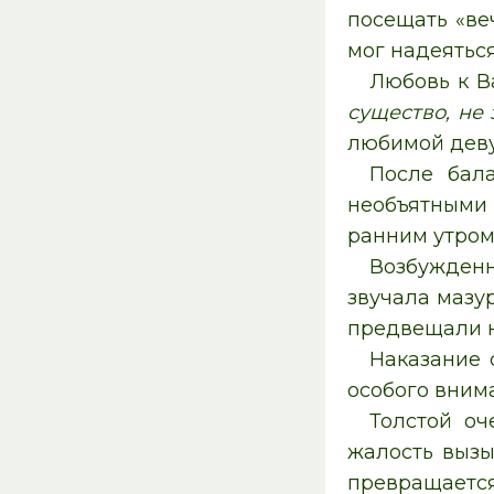
посещать «ве
мог надеяться
Любовь к В
существо, не
любимой деву
После бал
необъятными 
ранним утром
Возбужденн
звучала мазур
предвещали н
Наказание 
особого вним
Толстой оч
жалость вызы
превращаетс