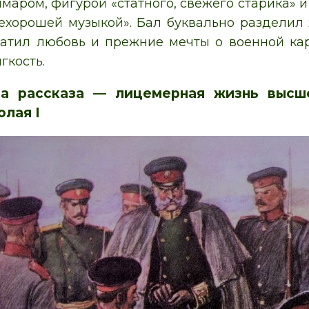
маром, фигурой «статного, свежего старика» и
нехорошей музыкой». Бал буквально разделил 
ратил любовь и прежние мечты о военной ка
гкость.
ма рассказа — лицемерная жизнь высш
лая I