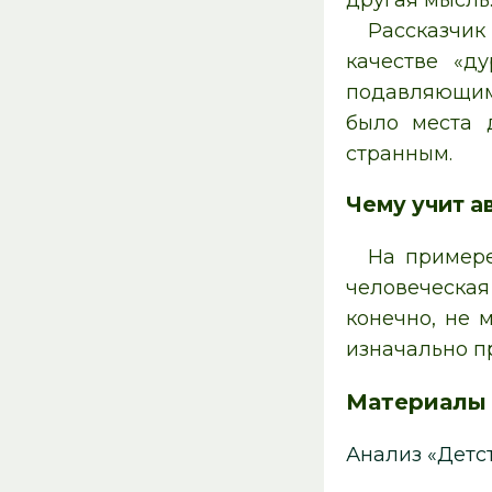
другая мысль
Рассказчик
качестве «д
подавляющим
было места 
странным.
Чему учит а
На примере
человеческая
конечно, не 
изначально п
Материалы
Анализ «Детс