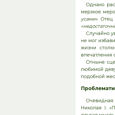
Однако рас
мерзкое меро
усами»
. Отец
«недостаточно
Случайно у
не мог избав
жизни столк
впечатления 
Отныне сце
любимой дев
подобной жес
Проблемати
Очевидная 
Николая I. «