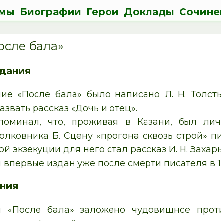
мы
Биографии
Герои
Доклады
Сочине
осле бала»
здания
ие «После бала» было написано Л. Н. Толст
звать рассказ «Дочь и отец».
споминал, что, проживая в Казани, был ли
олковника Б. Сцену «прогона сквозь строй» пи
й экзекуции для него стал рассказ И. Н. Захар
 впервые издан уже после смерти писателя в 191
ания
и «После бала» заложено чудовищное про