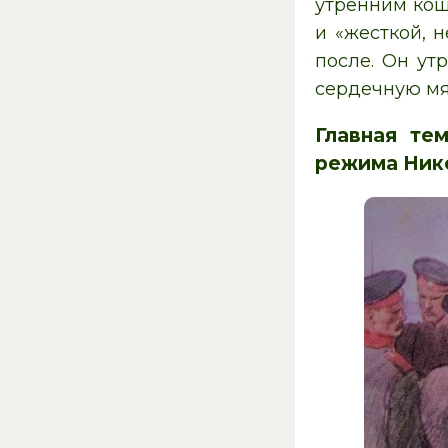
утренним кош
и «жесткой, 
после. Он ут
сердечную мя
Главная те
режима Нико