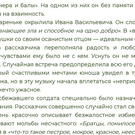
чера и балы». На одном из них он без памят
 на взаимность.
ареньке окрылила Ивана Васильевича. Он сл
 знающее зла и способное на одно добро»
. В 
шки со своим осанистым отцом — идеальным 
а рассказчика переполняла радость и любо
чувствами ему было не с кем. Уснуть он не м
. Случайная встреча предопределила всю его
ый счастливыми мечтами юноша увидел в ту
ка, но в эту музыку начала вплетаться «непри
ечто ужасное.
сбежавшего солдата специально было назнач
ания. Рассказчик совершенно случайно стал с
ень красочно описывает безжалостное изби
вают мольбы несчастного:
«Братцы, помилосе
я в
«что-то такое пестрое, мокрое, красное, нее