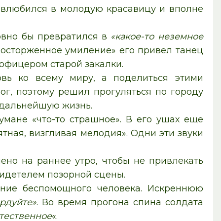
и влюбился в молодую красавицу и вполне
овно бы превратился в
«какое-то неземное
«восторженное умиление» его привел танец
офицером старой закалки.
вь ко всему миру, а поделиться этими
ог, поэтому решил прогуляться по городу
 дальнейшую жизнь.
мане «что-то страшное». В его ушах еще
ятная, визгливая мелодия». Одни эти звуки
ено на раннее утро, чтобы не привлекать
видетелем позорной сцены.
ение беспомощного человека. Искреннюю
рдуйте»
. Во время прогона спина солдата
стественное
«.