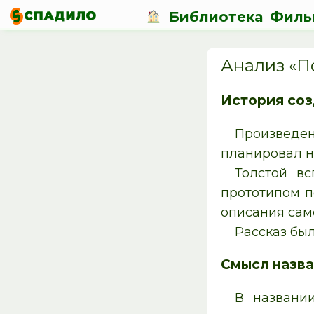
Библиотека
Филь
Анализ «П
История со
Произведен
планировал на
Толстой в
прототипом п
описания само
Рассказ был
Смысл назв
В названи