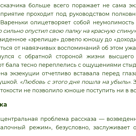
сказчика больше всего поражает не сама экз
приятие проходит под руководством полковн
 Вареньки олицетворяет собой неумолимость 
 сильно опустил свою палку на красную спину
виденное «зрелище» довело юношу до «доходи
иться от навязчивых воспоминаний об этом уж
нулся с обратной стороной жизни высшего
от бала тесно переплелись с ощущениями стыд
на экзекуции отчетливо вставала перед глаза
ушкой.
«Любовь с этого дня пошла на убыль»
.
токости не позволило юноше поступить ни в в
ка
центральная проблема рассказа — возведенн
Палочный режим», безусловно, заслуживает 