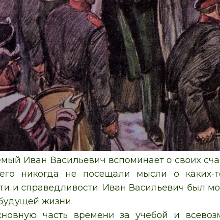
мый Иван Васильевич вспоминает о своих счас
его никогда не посещали мысли о каких-т
ти и справедливости. Иван Васильевич был мо
будущей жизни.
сновную часть времени за учебой и всево