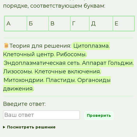
порядке, соответствующем буквам:
А
Б
В
Г
Д
Е
Теория для решения:
Цитоплазма.
Клеточный центр. Рибосомы.
Эндоплазматическая сеть. Аппарат Гольджи.
Лизосомы. Клеточные включения.
Митохондрии. Пластиды. Органоиды
движения.
Введите ответ:
Посмотреть решение