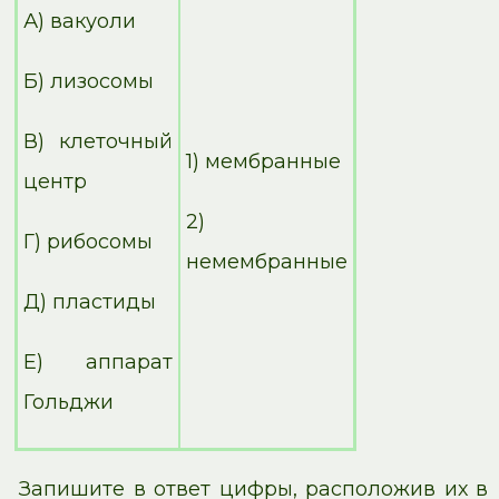
А) вакуоли
Б) лизосомы
В) клеточный
1) мембранные
центр
2)
Г) рибосомы
немембранные
Д) пластиды
Е) аппарат
Гольджи
Запишите в ответ цифры, расположив их в