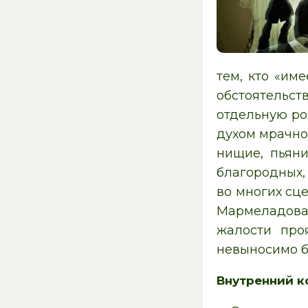
тем, кто «им
обстоятельст
отдельную ро
духом мрачно
нищие, пьян
благородных,
во многих сц
Мармеладова,
жалости про
невыносимо б
Внутренний 