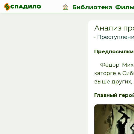
Библиотека
Филь
Анализ пр
•
Преступлени
Предпосылки
Федор Миха
каторге в Сиб
выше других,
Главный геро