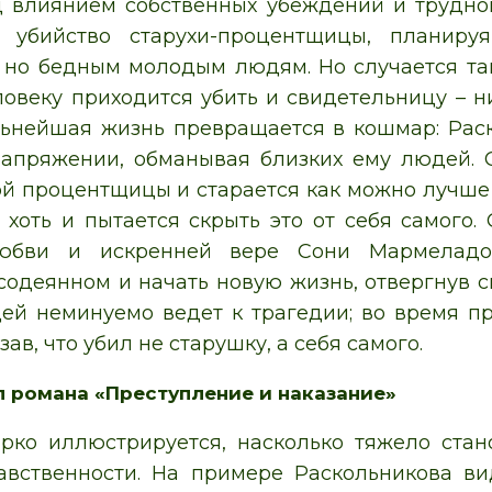
 влиянием собственных убеждений и трудно
 убийство старухи-процентщицы, планиру
 но бедным молодым людям. Но случается та
овеку приходится убить и свидетельницу – ни
льнейшая жизнь превращается в кошмар: Рас
апряжении, обманывая близких ему людей. 
й процентщицы и старается как можно лучше 
, хоть и пытается скрыть это от себя самого
юбви и искренней вере Сони Мармеладов
 содеянном и начать новую жизнь, отвергнув 
ей неминуемо ведет к трагедии; во время п
зав, что убил не старушку, а себя самого.
 романа «Преступление и наказание»
рко иллюстрируется, насколько тяжело стан
вственности. На примере Раскольникова ви