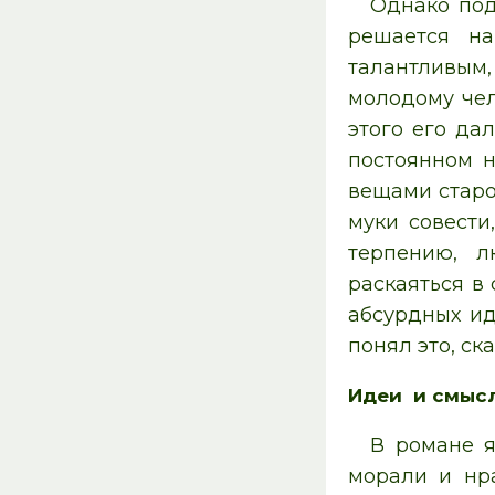
Однако под
решается на
талантливым,
молодому чел
этого его да
постоянном н
вещами старо
муки совести
терпению, л
раскаяться в
абсурдных ид
понял это, ска
Идеи и смысл
В романе я
морали и нра