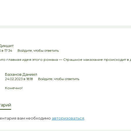
Дикшит
 в 17:34
Войдите, чтобы ответить
что главная идея этого романа — Страшное наказание происходит в ду
Базанов Даниил
24.02.2023 в 18:18
Войдите, чтобы ответить
Конечно!
тарий
ментария вам необходимо
авторизоваться
.