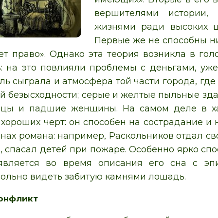
вершителями истории,
жизнями ради высоких ц
Первые же не способны н
еет право». Однако эта теория возникла в го
в: на это повлияли проблемы с деньгами, уже
ль сыграла и атмосфера той части города, где
й безысходности; серые и желтые пыльные зда
ицы и падшие женщины. На самом деле в х
 хороших черт: он способен на сострадание и
енах романа: например, Раскольников отдал св
 спасал детей при пожаре. Особенно ярко спо
является во время описания его сна с эп
ольно видеть забитую камнями лошадь.
конфликт