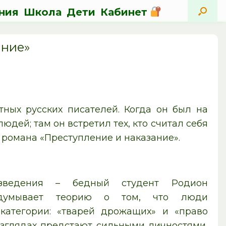
ния
Школа
Дети
Кабинет
ание»
ных русских писателей. Когда он был на
людей; там он встретил тех, кто считал себя
 романа «Преступление и наказание».
зведения – бедный студент Родион
идумывает теорию о том, что люди
категории: «тварей дрожащих» и «право
взглядах предстают сильными личностями,