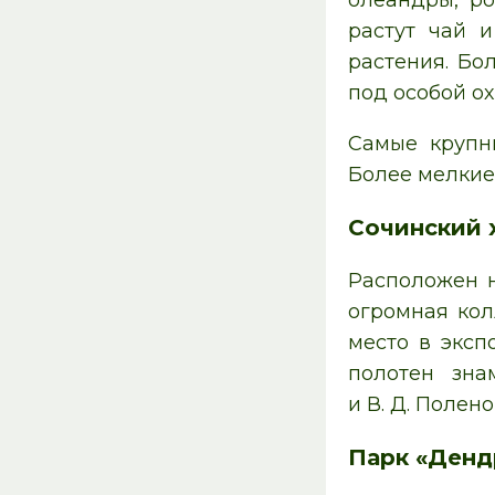
олеандры, ро
растут чай и
растения. Бо
под особой ох
Самые крупны
Более мелкие 
Сочинский 
Расположен н
огромная кол
место в эксп
полотен зна
и В. Д. Полено
Парк «Денд