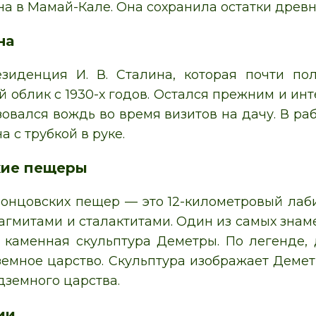
а в Мамай-Кале. Она сохранила остатки древн
на
езиденция И. В. Сталина, которая почти по
 облик с 1930-х годов. Остался прежним и инт
зовался вождь во время визитов на дачу. В р
а с трубкой в руке.
кие пещеры
онцовских пещер — это 12-километровый лаб
лагмитами и сталактитами. Один из самых знам
 каменная скульптура Деметры. По легенде,
земное царство. Скульптура изображает Демет
дземного царства.
ии