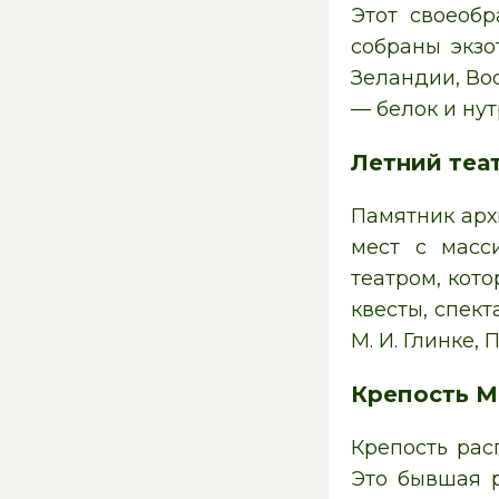
Этот своеоб
собраны экзо
Зеландии, Во
— белок и нут
Летний теа
Памятник арх
мест с масс
театром, кот
квесты, спек
М. И. Глинке, 
Крепость М
Крепость рас
Это бывшая р