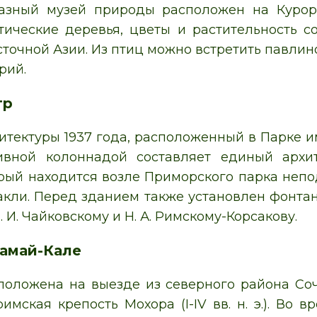
разный музей природы расположен на Курор
тические деревья, цветы и растительность со
сточной Азии. Из птиц можно встретить павлин
рий.
тр
итектуры 1937 года, расположенный в Парке им
ивной колоннадой составляет единый арх
орый находится возле Приморского парка непо
такли. Перед зданием также установлен фонта
П. И. Чайковскому и Н. А. Римскому-Корсакову.
амай-Кале
положена на выезде из северного района Со
имская крепость Мохора (I-IV вв. н. э.). Во