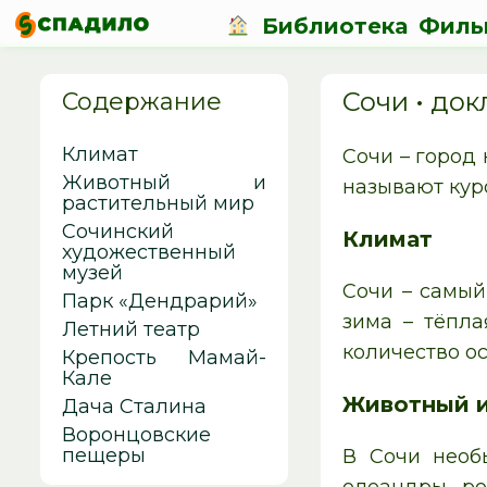
Библиотека
Филь
Сочи • до
Содержание
Климат
Сочи – город
Животный и
называют кур
растительный мир
Сочинский
Климат
художественный
музей
Сочи – самый
Парк «Дендрарий»
зима – тёпла
Летний театр
количество ос
Крепость Мамай-
Кале
Животный и
Дача Сталина
Воронцовские
пещеры
В Сочи необы