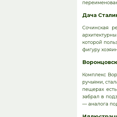
переименован
Дача Стали
Сочинская р
архитектурный
которой поль
фигуру хозяин
Воронцовс
Комплекс Вор
ручьями, ста
пещерах есть
забрал в под
— аналога по
Иллюстрац