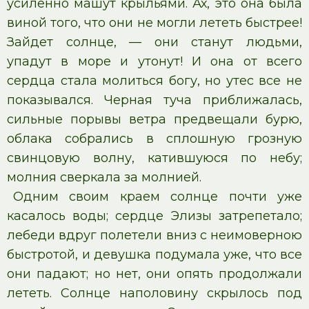
усиленно машут крыльями. Ах, это она была
виной того, что они не могли лететь быстрее!
Зайдет солнце, — они станут людьми,
упадут в море и утонут! И она от всего
сердца стала молиться богу, но утес все не
показывался. Черная туча приближалась,
сильные порывы ветра предвещали бурю,
облака собрались в сплошную грозную
свинцовую волну, катившуюся по небу;
молния сверкала за молнией.
Одним своим краем солнце почти уже
касалось воды; сердце Элизы затрепетало;
лебеди вдруг полетели вниз с неимоверною
быстротой, и девушка подумала уже, что все
они падают; но нет, они опять продолжали
лететь. Солнце наполовину скрылось под