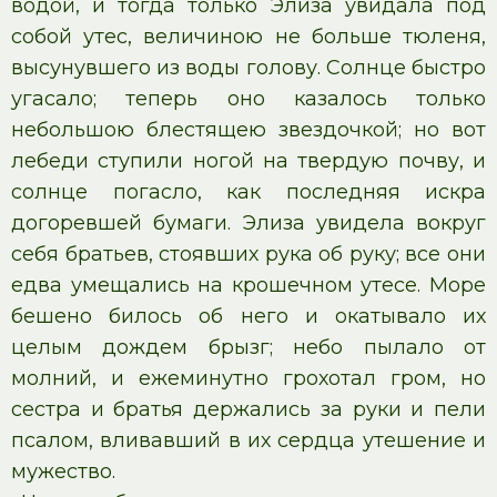
водой, и тогда только Элиза увидала под
собой утес, величиною не больше тюленя,
высунувшего из воды голову. Солнце быстро
угасало; теперь оно казалось только
небольшою блестящею звездочкой; но вот
лебеди ступили ногой на твердую почву, и
солнце погасло, как последняя искра
догоревшей бумаги. Элиза увидела вокруг
себя братьев, стоявших рука об руку; все они
едва умещались на крошечном утесе. Море
бешено билось об него и окатывало их
целым дождем брызг; небо пылало от
молний, и ежеминутно грохотал гром, но
сестра и братья держались за руки и пели
псалом, вливавший в их сердца утешение и
мужество.