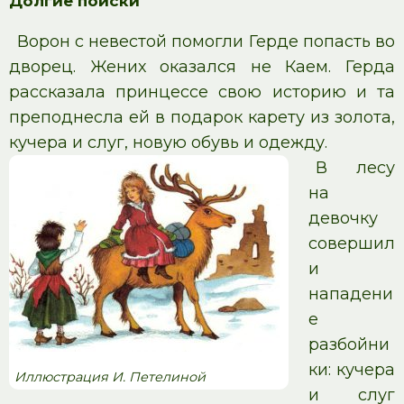
Долгие поиски
Ворон с невестой помогли Герде попасть во
дворец. Жених оказался не Каем. Герда
рассказала принцессе свою историю и та
преподнесла ей в подарок карету из золота,
кучера и слуг, новую обувь и одежду.
В лесу
на
девочку
совершил
и
нападени
е
разбойни
ки: кучера
Иллюстрация И. Петелиной
и слуг