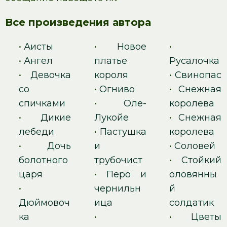
Все произведения автора
•
Аисты
•
Новое
•
•
Ангел
платье
Русалочка
•
Девочка
короля
•
Свинопас
со
•
Огниво
•
Снежная
спичками
•
Оле-
королева
•
Дикие
Лукойе
•
Снежная
лебеди
•
Пастушка
королева
•
Дочь
и
•
Соловей
болотного
трубочист
•
Стойкий
царя
•
Перо и
оловянны
•
чернильн
й
Дюймовоч
ица
солдатик
ка
•
•
Цветы