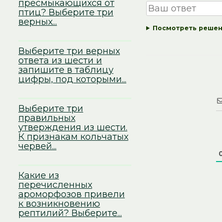
пресмыкающихся от
птиц? Выберите три
верных...
Посмотреть реше
Выберите три верных
ответа из шести и
запишите в таблицу
цифры, под которыми...
Выберите три
правильных
утверждения из шести.
К признакам кольчатых
червей...
Какие из
перечисленных
ароморфозов привели
к возникновению
рептилий? Выберите...