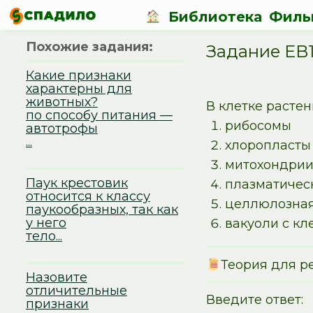
Библиотека
Филь
Похожие задания:
Задание EB1
Какие признаки
характерны для
животных?
В клетке растен
по способу питания —
рибосомы
автотрофы
...
хлоропласты
митохондри
Паук крестовик
плазматичес
относится к классу
целлюлозная
паукообразных, так как
у него
вакуоли с кл
тело...
Теория для р
Назовите
отличительные
Введите ответ:
признаки