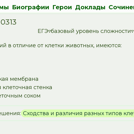
мы
Биографии
Герои
Доклады
Сочине
0313
ЕГЭ▿базовый уровень сложности▿
ий в отличие от клетки животных, имеются:
и
кая мембрана
 клеточная стенка
еточным соком
ешения:
Сходства и различия разных типов кле