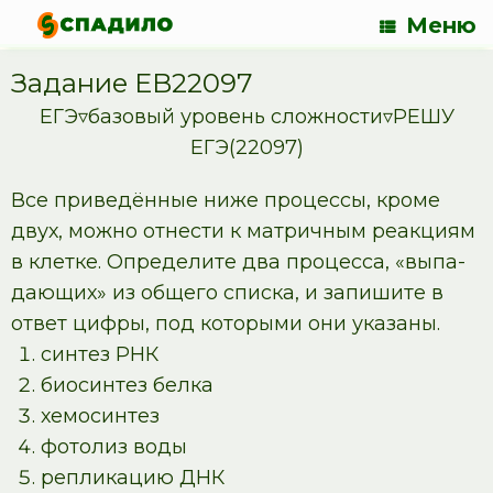
Меню
Задание EB22097
ЕГЭ▿базовый уровень сложности▿РЕШУ
ЕГЭ(22097)
Все при­ведённые ниже процессы, кроме
двух, можно отнести к матричным реакциям
в клетке. Определите два процесса, «вы­па­
да­ю­щих» из об­ще­го спис­ка, и за­пи­ши­те в
ответ цифры, под ко­то­ры­ми они ука­за­ны.
синтез РНК
биосинтез белка
хемосинтез
фотолиз воды
репликацию ДНК