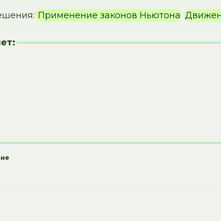
ешения:
Применение законов Ньютона
Движен
ет:
ние