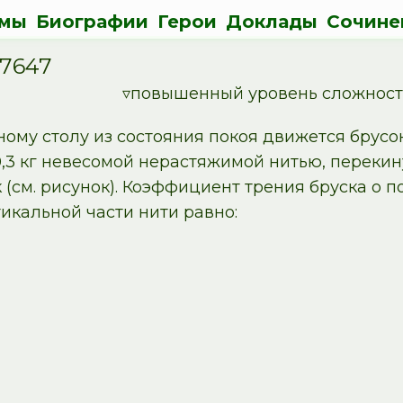
мы
Биографии
Герои
Доклады
Сочине
17647
▿повышенный уровень сложност
ому столу из состояния покоя движется брусок
0,3 кг невесомой нерастяжимой нитью, перекин
(см. рисунок). Коэффициент трения бруска о по
икальной части нити равно: