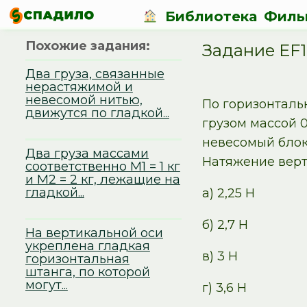
Библиотека
Филь
Похожие задания:
Задание EF
Два груза, связанные
нерастяжимой и
невесомой нитью,
По горизонтальн
движутся по гладкой...
грузом массой 
невесомый блок 
Два груза массами
Натяжение верт
соответственно М1 = 1 кг
и М2 = 2 кг, лежащие на
гладкой...
а) 2,25 Н
б) 2,7 Н
На вертикальной оси
укреплена гладкая
в) 3 Н
горизонтальная
штанга, по которой
могут...
г) 3,6 Н