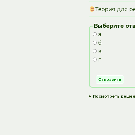
Теория для р
Выберите отв
а
б
в
г
Посмотреть реше