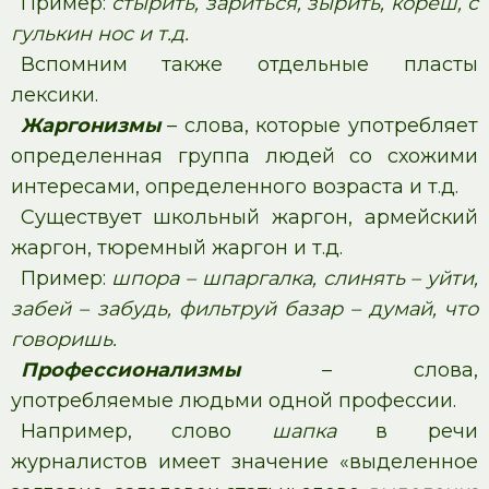
Пример:
стырить, зариться, зырить, кореш, с
гулькин нос и т.д.
Вспомним также отдельные пласты
лексики.
Жаргонизмы
– слова, которые употребляет
определенная группа людей со схожими
интересами, определенного возраста и т.д.
Существует школьный жаргон, армейский
жаргон, тюремный жаргон и т.д.
Пример:
шпора – шпаргалка, слинять – уйти,
забей – забудь, фильтруй базар – думай, что
говоришь.
Профессионализмы
– слова,
употребляемые людьми одной профессии.
Например, слово
шапка
в речи
журналистов имеет значение «выделенное