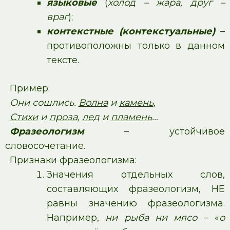
языковые
(
холод – жара, друг –
враг
);
контекстные (контекстуальные)
–
противоположны только в данном
тексте.
Пример:
Они сошлись.
Волна
и
камень
,
Стихи
и
проза
,
лед
и
пламень
…
Фразеологизм
– устойчивое
словосочетание.
Признаки фразеологизма:
Значения отдельных слов,
составляющих фразеологизм, НЕ
равны значению фразеологизма.
Например,
ни рыба ни мясо
– «
о