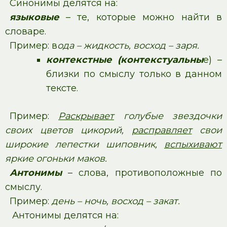
Синонимы делятся на:
языковые
– те, которые можно найти в
словаре.
Пример: в
ода – жидкость, восход – заря.
контекстные (контекстуальны
е) –
близки по смыслу только в данном
тексте.
Пример:
Раскрывает
голубые звездочки
своих цветов цикорий,
расправляет
свои
широкие лепестки шиповник,
вспыхивают
яркие огоньки маков.
Антонимы
– слова, противоположные по
смыслу.
Пример:
день – ночь, восход – закат.
Антонимы делятся на: