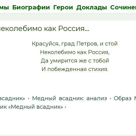
мы
Биографии
Герои
Доклады
Сочине
 неколебимо как Россия…
Красуйся, град Петров, и стой
Неколебимо как Россия,
Да умирится же с тобой
И побежденная стихия.
всадник»
•
Медный всадник: анализ
•
Образ 
ник «Медный всадник»
•