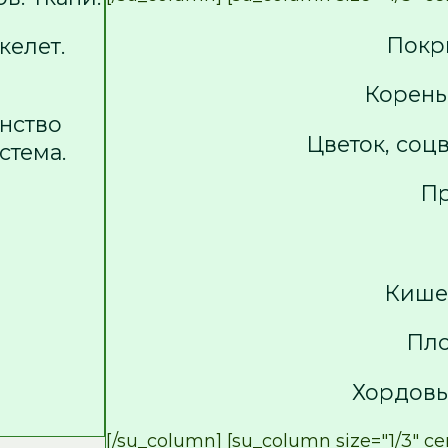
Покр
келет.
Корень,
янство
Цветок, соц
стема.
П
Кише
Пло
Хордовы
[/su_column] [su_column size="1/3" cen