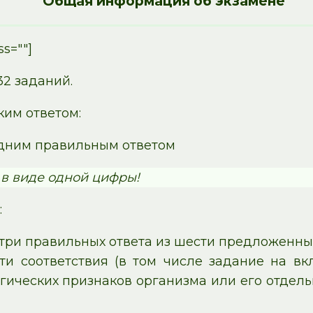
Общая информация об экзамене
ss=""]
32 заданий.
ким ответом:
одним правильным ответом
 в виде одной цифры!
:
 три правильных ответа из шести предложенны
ти соответствия (в том числе задание на в
огических признаков организма или его отде