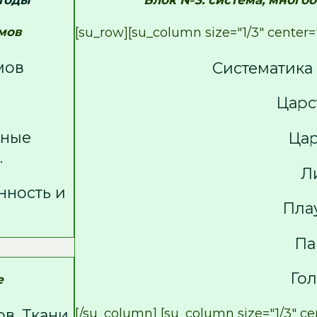
етоды
Блок №3: система, много
мов
[su_row][su_column size="1/3" center="
мов
Систематика
Царс
чные
Цар
.
Л
нность и
Пла
Па
Го
е
в. Ткани.
[/su_column] [su_column size="1/3" cen