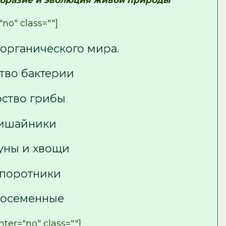
образие и эволюция живой природы
no" class=""]
 органического мира.
тво бактерии
ство грибы
ишайники
уны и хвощи
поротники
лосеменные
ter="no" class=""]