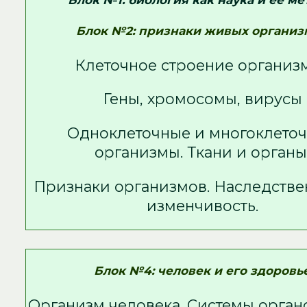
Блок №1: биология как наука и её м
Блок №2: признаки живых организ
Клеточное строение организ
Гены, хромосомы, вирусы
Одноклеточные и многоклето
организмы. Ткани и органы
Признаки организмов. Наследстве
изменчивость.
Блок №4: человек и его здоровь
Организм человека. Системы органо