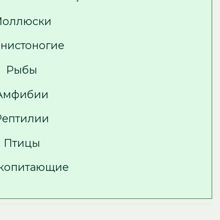
оллюски
нистоногие
Рыбы
Амфибии
Рептилии
Птицы
копитающие