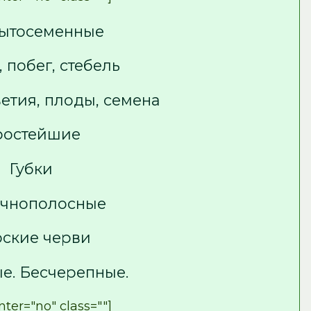
ытосеменные
 побег, стебель
ветия, плоды, семена
ростейшие
Губки
чнополосные
ские черви
е. Бесчерепные.
ter="no" class=""]