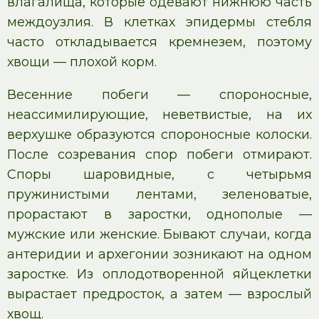
влагалища, которые одевают нижнюю часть
междоузлия. В клетках эпидермы стебля
часто откладывается кремнезем, поэтому
хвощи — плохой корм.
Весенние побеги — спороносные,
неассимилирующие, неветвистые, на их
верхушке образуются спороносные колоски.
После созревания спор побеги отмирают.
Споры шаровидные, с четырьмя
пружинистыми лентами, зеленоватые,
прорастают в заростки, однополые —
мужские или женские. Бывают случаи, когда
антеридии и архегонии зозникают на одном
заростке. Из оплодотворенной яйцеклетки
вырастает предросток, а затем — взрослый
хвощ.