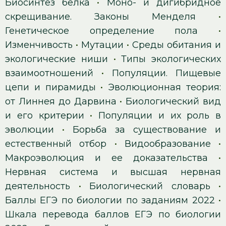
Биосинтез белка
•
Моно- и дигибридное
скрещивание. Законы Менделя
•
Генетическое определение пола
•
Изменчивость
•
Мутации
•
Среды обитания и
экологические ниши
•
Типы экологических
взаимоотношений
•
Популяции. Пищевые
цепи и пирамиды
•
Эволюционная теория:
от Линнея до Дарвина
•
Биологический вид
и его критерии
•
Популяции и их роль в
эволюции
•
Борьба за существование и
естественный отбор
•
Видообразование
•
Макроэволюция и ее доказательства
•
Нервная система и высшая нервная
деятельность
•
Биологический словарь
•
Баллы ЕГЭ по биологии по заданиям 2022
•
Шкала перевода баллов ЕГЭ по биологии