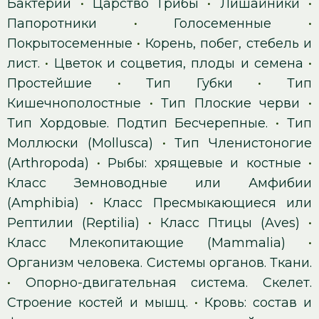
Бактерии
•
Царство Грибы
•
Лишайники
•
Папоротники
•
Голосеменные
•
Покрытосеменные
•
Корень, побег, стебель и
лист.
•
Цветок и соцветия, плоды и семена
•
Простейшие
•
Тип Губки
•
Тип
Кишечнополостные
•
Тип Плоские черви
•
Тип Хордовые. Подтип Бесчерепные.
•
Тип
Моллюски (Mollusca)
•
Тип Членистоногие
(Arthropoda)
•
Рыбы: хрящевые и костные
•
Класс Земноводные или Амфибии
(Amphibia)
•
Класс Пресмыкающиеся или
Рептилии (Reptilia)
•
Класс Птицы (Aves)
•
Класс Млекопитающие (Mammalia)
•
Организм человека. Системы органов. Ткани.
•
Опорно-двигательная система. Скелет.
Строение костей и мышц.
•
Кровь: состав и