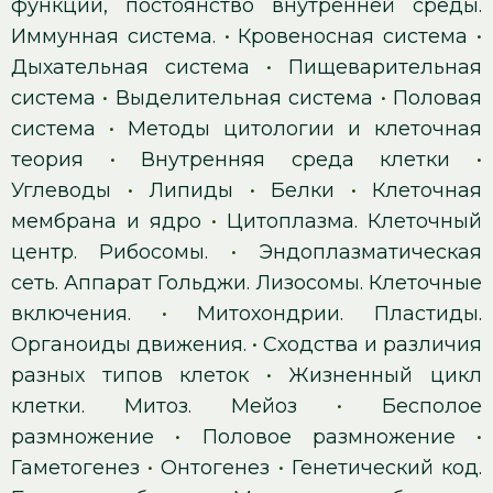
функции, постоянство внутренней среды.
Иммунная система.
•
Кровеносная система
•
Дыхательная система
•
Пищеварительная
система
•
Выделительная система
•
Половая
система
•
Методы цитологии и клеточная
теория
•
Внутренняя среда клетки
•
Углеводы
•
Липиды
•
Белки
•
Клеточная
мембрана и ядро
•
Цитоплазма. Клеточный
центр. Рибосомы.
•
Эндоплазматическая
сеть. Аппарат Гольджи. Лизосомы. Клеточные
включения.
•
Митохондрии. Пластиды.
Органоиды движения.
•
Сходства и различия
разных типов клеток
•
Жизненный цикл
клетки. Митоз. Мейоз
•
Бесполое
размножение
•
Половое размножение
•
Гаметогенез
•
Онтогенез
•
Генетический код.