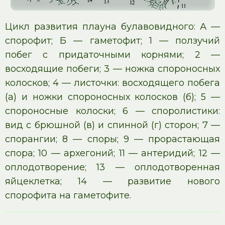
Цикл развития плауна булавовидного: А —
спорофит; Б — гаметофит; 1 — ползучий
побег с придаточными корнями; 2 —
восходящие побеги; 3 — ножка спороносных
колосков; 4 — листочки: восходящего побега
(а) и ножки спороносных колосков (б); 5 —
спороносные колоски; 6 — споролистики:
вид с брюшной (в) и спинной (г) сторон; 7 —
спорангии; 8 — споры; 9 — прорастающая
спора; 10 — архегоний; 11 — антеридий; 12 —
оплодотворение; 13 — оплодотворенная
яйцеклетка; 14 — развитие нового
спорофита на гаметофите.