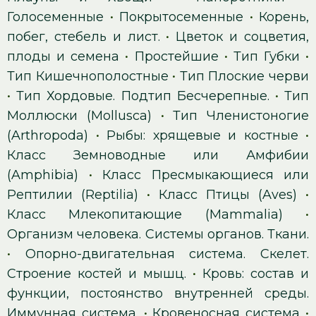
Голосеменные
•
Покрытосеменные
•
Корень,
побег, стебель и лист.
•
Цветок и соцветия,
плоды и семена
•
Простейшие
•
Тип Губки
•
Тип Кишечнополостные
•
Тип Плоские черви
•
Тип Хордовые. Подтип Бесчерепные.
•
Тип
Моллюски (Mollusca)
•
Тип Членистоногие
(Arthropoda)
•
Рыбы: хрящевые и костные
•
Класс Земноводные или Амфибии
(Amphibia)
•
Класс Пресмыкающиеся или
Рептилии (Reptilia)
•
Класс Птицы (Aves)
•
Класс Млекопитающие (Mammalia)
•
Организм человека. Системы органов. Ткани.
•
Опорно-двигательная система. Скелет.
Строение костей и мышц.
•
Кровь: состав и
функции, постоянство внутренней среды.
Иммунная система.
•
Кровеносная система
•