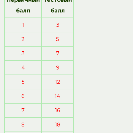
Первичный
Тестовый
балл
балл
1
3
2
5
3
7
4
9
5
12
6
14
7
16
8
18