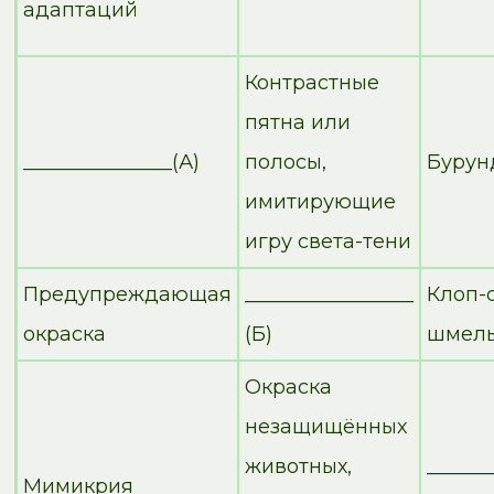
адаптаций
Контрастные
пятна или
_______________(А)
полосы,
Бурунд
имитирующие
игру света-тени
Предупреждающая
_________________
Клоп-
окраска
(Б)
шмел
Окраска
незащищённых
животных,
______
Мимикрия