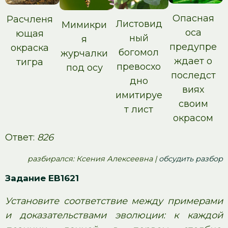
Опасная
Расчленя
Листовид
Мимикри
оса
ющая
ный
я
предупре
окраска
богомол
журчалки
ждает о
тигра
превосхо
под осу
последст
дно
виях
имитируе
своим
т лист
окрасом
Ответ:
826
pазбирался: Ксения Алексеевна |
обсудить разбор
Задание EB1621
Установите соответствие между примерами
и доказательствами эволюции: к каждой