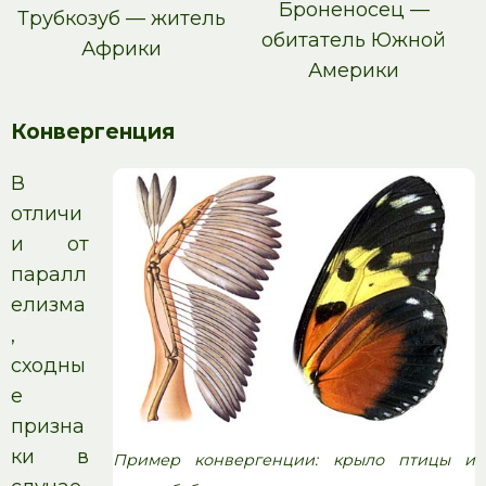
Броненосец —
Трубкозуб — житель
обитатель Южной
Африки
Америки
Конвергенция
В
отличи
и от
паралл
елизма
,
сходны
е
призна
ки в
Пример конвергенции: крыло птицы и