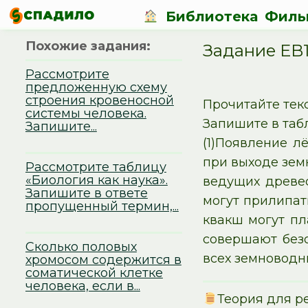
Библиотека
Филь
Похожие задания:
Задание EB1
Рассмотрите
предложенную схему
строения кровеносной
Прочитайте тек
системы человека.
Запишите в таб
Запишите...
(1)Появление л
при выходе зем
Рассмотрите таблицу
«Биология как наука».
ведущих древес
Запишите в ответе
могут прилипат
пропущенный термин,...
квакш могут пл
совершают безо
Сколько половых
всех земноводн
хромосом содержится в
соматической клетке
человека, если в...
Теория для р