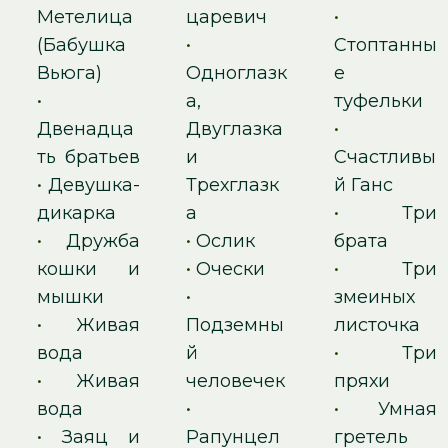
Метелица
царевич
•
(Бабушка
•
Стоптанны
Вьюга)
Одноглазк
е
•
а,
туфельки
Двенадца
Двуглазка
•
ть братьев
и
Счастливы
•
Девушка-
Трехглазк
й Ганс
дикарка
а
•
Три
•
Дружба
•
Ослик
брата
кошки и
•
Очески
•
Три
мышки
•
змеиных
•
Живая
Подземны
листочка
вода
й
•
Три
•
Живая
человечек
пряхи
вода
•
•
Умная
•
Заяц и
Рапунцел
гретель