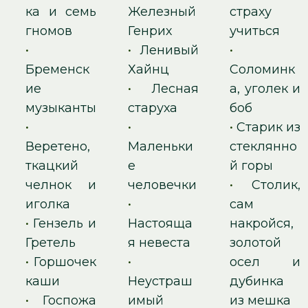
ка и семь
Железный
страху
гномов
Генрих
учиться
•
•
Ленивый
•
Бременск
Хайнц
Соломинк
ие
•
Лесная
а, уголек и
музыканты
старуха
боб
•
•
•
Старик из
Веретено,
Маленьки
стеклянно
ткацкий
е
й горы
челнок и
человечки
•
Столик,
иголка
•
сам
•
Гензель и
Настояща
накройся,
Гретель
я невеста
золотой
•
Горшочек
•
осел и
каши
Неустраш
дубинка
•
Госпожа
имый
из мешка