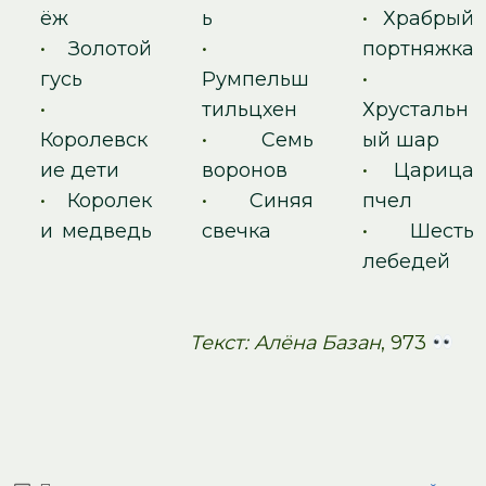
ёж
ь
•
Храбрый
•
Золотой
•
портняжка
гусь
Румпельш
•
•
тильцхен
Хрустальн
Королевск
•
Семь
ый шар
ие дети
воронов
•
Царица
•
Королек
•
Синяя
пчел
и медведь
свечка
•
Шесть
лебедей
Текст: Алёна Базан
, 973