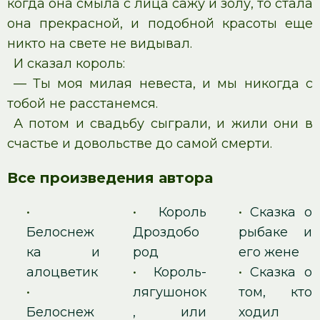
когда она смыла с лица сажу и золу, то стала
она прекрасной, и подобной красоты еще
никто на свете не видывал.
И сказал король:
— Ты моя милая невеста, и мы никогда с
тобой не расстанемся.
А потом и свадьбу сыграли, и жили они в
счастье и довольстве до самой смерти.
Все произведения автора
•
•
Король
•
Сказка о
Белоснеж
Дроздобо
рыбаке и
ка и
род
его жене
алоцветик
•
Король-
•
Сказка о
•
лягушонок
том, кто
Белоснеж
, или
ходил