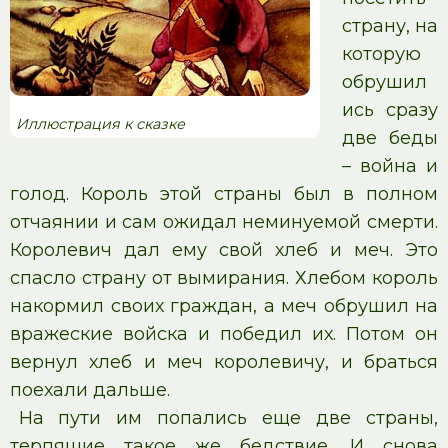
страну, на
которую
обрушил
ись сразу
Иллюстрация к сказке
две беды
– война и
голод. Король этой страны был в полном
отчаянии и сам ожидал неминуемой смерти.
Королевич дал ему свой хлеб и меч. Это
спасло страну от вымирания. Хлебом король
накормил своих граждан, а меч обрушил на
вражеские войска и победил их. Потом он
вернул хлеб и меч королевичу, и браться
поехали дальше.
На пути им попались еще две страны,
терпящие такое же бедствие. И снова