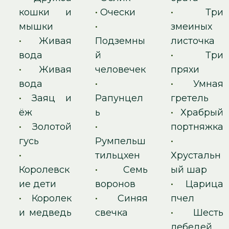
кошки и
•
Очески
•
Три
мышки
•
змеиных
•
Живая
Подземны
листочка
вода
й
•
Три
•
Живая
человечек
пряхи
вода
•
•
Умная
•
Заяц и
Рапунцел
гретель
ёж
ь
•
Храбрый
•
Золотой
•
портняжка
гусь
Румпельш
•
•
тильцхен
Хрустальн
Королевск
•
Семь
ый шар
ие дети
воронов
•
Царица
•
Королек
•
Синяя
пчел
и медведь
свечка
•
Шесть
лебедей