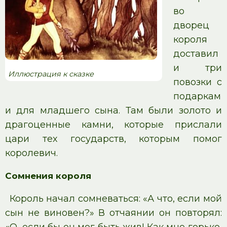
во
дворец
короля
доставил
и три
Иллюстрация к сказке
повозки с
подаркам
и для младшего сына. Там были золото и
драгоценные камни, которые прислали
цари тех государств, которым помог
королевич.
Сомнения короля
Король начал сомневаться: «А что, если мой
сын не виновен?» В отчаянии он повторял:
«О, если бы он мог быть жив! Как мне горько,