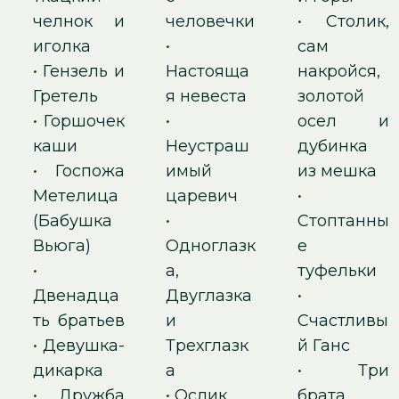
челнок и
человечки
•
Столик,
иголка
•
сам
•
Гензель и
Настояща
накройся,
Гретель
я невеста
золотой
•
Горшочек
•
осел и
каши
Неустраш
дубинка
•
Госпожа
имый
из мешка
Метелица
царевич
•
(Бабушка
•
Стоптанны
Вьюга)
Одноглазк
е
•
а,
туфельки
Двенадца
Двуглазка
•
ть братьев
и
Счастливы
•
Девушка-
Трехглазк
й Ганс
дикарка
а
•
Три
•
Дружба
•
Ослик
брата