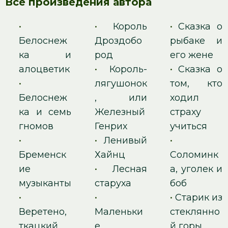
Все произведения автора
•
•
Король
•
Сказка о
Белоснеж
Дроздобо
рыбаке и
ка и
род
его жене
алоцветик
•
Король-
•
Сказка о
•
лягушонок
том, кто
Белоснеж
, или
ходил
ка и семь
Железный
страху
гномов
Генрих
учиться
•
•
Ленивый
•
Бременск
Хайнц
Соломинк
ие
•
Лесная
а, уголек и
музыканты
старуха
боб
•
•
•
Старик из
Веретено,
Маленьки
стеклянно
ткацкий
е
й горы