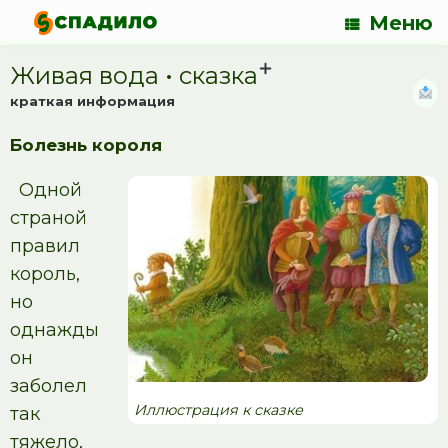
Меню
Живая вода • сказка
краткая информация
Болезнь короля
Одной
страной
правил
король,
но
однажды
он
заболел
Иллюстрация к сказке
так
тяжело,