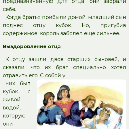
предназначенную для отца, они забрали
себе.
Когда братья прибыли домой, младший сын
поднес отцу кубок. Но, пригубив
содержимое, король заболел еще сильнее.
Выздоровление отца
К отцу зашли двое старших сыновей, и
сказали, что их брат специально хотел
отравить его. С собой у
них был
кубок с
живой
водой,
которую
они