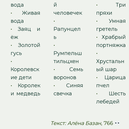
вода
й
•
Три
•
Живая
человечек
пряхи
вода
•
•
Умная
•
Заяц и
Рапунцел
гретель
ёж
ь
•
Храбрый
•
Золотой
•
портняжка
гусь
Румпельш
•
•
тильцхен
Хрустальн
Королевск
•
Семь
ый шар
ие дети
воронов
•
Царица
•
Королек
•
Синяя
пчел
и медведь
свечка
•
Шесть
лебедей
Текст: Алёна Базан
, 766