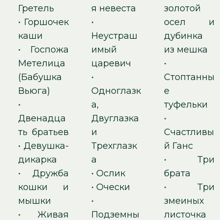
Гретель
я невеста
золотой
•
Горшочек
•
осел и
каши
Неустраш
дубинка
•
Госпожа
имый
из мешка
Метелица
царевич
•
(Бабушка
•
Стоптанны
Вьюга)
Одноглазк
е
•
а,
туфельки
Двенадца
Двуглазка
•
ть братьев
и
Счастливы
•
Девушка-
Трехглазк
й Ганс
дикарка
а
•
Три
•
Дружба
•
Ослик
брата
кошки и
•
Очески
•
Три
мышки
•
змеиных
•
Живая
Подземны
листочка