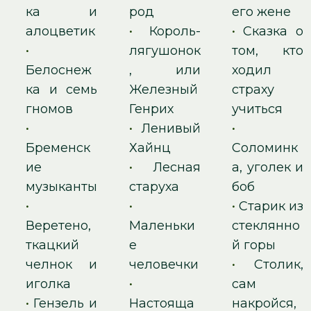
ка и
род
его жене
алоцветик
•
Король-
•
Сказка о
•
лягушонок
том, кто
Белоснеж
, или
ходил
ка и семь
Железный
страху
гномов
Генрих
учиться
•
•
Ленивый
•
Бременск
Хайнц
Соломинк
ие
•
Лесная
а, уголек и
музыканты
старуха
боб
•
•
•
Старик из
Веретено,
Маленьки
стеклянно
ткацкий
е
й горы
челнок и
человечки
•
Столик,
иголка
•
сам
•
Гензель и
Настояща
накройся,