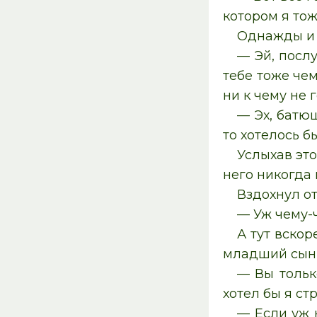
котором я то
Однажды и 
— Эй, послу
тебе тоже чем
ни к чему не г
— Эх, батюш
то хотелось б
Услыхав это
него никогда 
Вздохнул о
— Уж чему-ч
А тут вскор
младший сын 
— Вы тольк
хотел бы я ст
— Если уж н