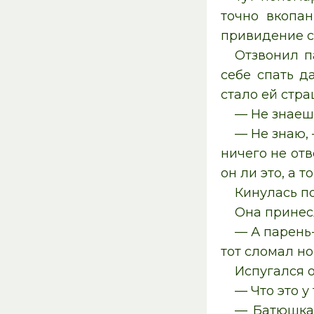
точно вкопан
привидение с 
Отзвонил п
себе спать д
стало ей стра
— Не знаешь
— Не знаю, 
ничего не отв
он ли это, а т
Кинулась по
Она принесл
— А парень-
тот сломал но
Испугался о
— Что это у
— Батюшка,