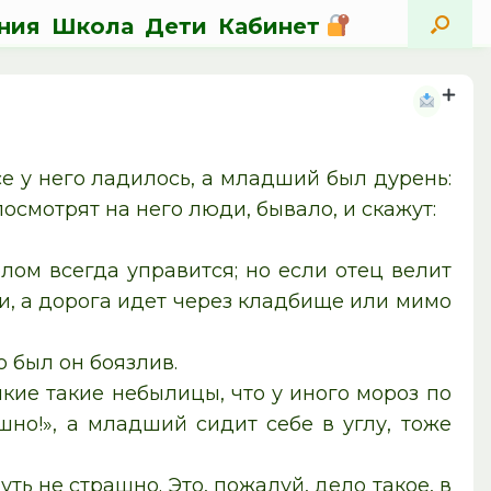
ния
Школа
Дети
Кабинет
се у него ладилось, а младший был дурень:
осмотрят на него люди, бывало, и скажут:
лом всегда управится; но если отец велит
чи, а дорога идет через кладбище или мимо
о был он боязлив.
якие такие небылицы, что у иного мороз по
шно!», а младший сидит себе в углу, тоже
уть не страшно. Это, пожалуй, дело такое, в