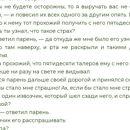
 не будете осторожны, то я выручать вас не с
, — и повесил их всех одного за другим опять. 
о к нему тот прохожий получить с него пятьдес
ь ты узнал, что такое страх?
ветил парень, — да откуда же мне было его узн
то там наверху, и рта не раскрыли и такими 
ья.
 прохожий, что пятидесяти талеров ему с него н
еще ни разу на свете не видывал.
ся парень дальше своей дорогой и принялся сн
бы стало мне страшно! Ах, если бы стало мне ст
 один извозчик, который шел сзади него, и сп
кой?
— ответил парень.
зчик его расспрашивать:
да?