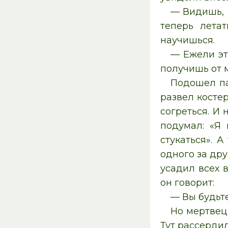
— Видишь, 
теперь лета
научишься.
— Ежели это
получишь от м
Подошел па
развел костер
согреться. И 
подумал: «Я 
стукаться». 
одного за дру
усадил всех в
он говорит:
— Вы будьте
Но мертвецы
Тут рассердил