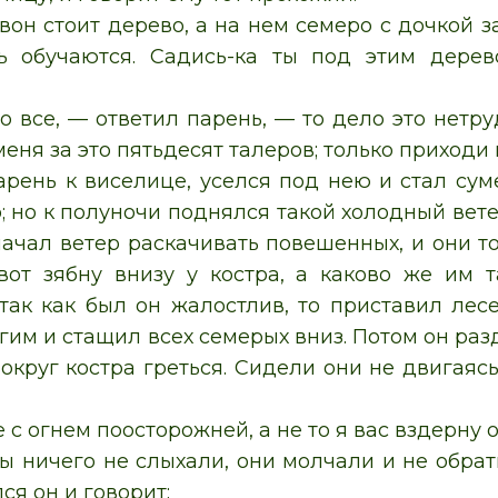
вон стоит дерево, а на нем семеро с дочкой 
ть обучаются. Садись-ка ты под этим дерев
 все, — ответил парень, — то дело это нетруд
еня за это пятьдесят талеров; только приходи
рень к виселице, уселся под нею и стал суме
; но к полуночи поднялся такой холодный ветер
начал ветер раскачивать повешенных, и они то
вот зябну внизу у костра, а каково же им 
А так как был он жалостлив, то приставил лес
гим и стащил всех семерых вниз. Потом он раз
округ костра греться. Сидели они не двигаясь
 с огнем поосторожней, а не то я вас вздерну 
 ничего не слыхали, они молчали и не обрати
ся он и говорит: