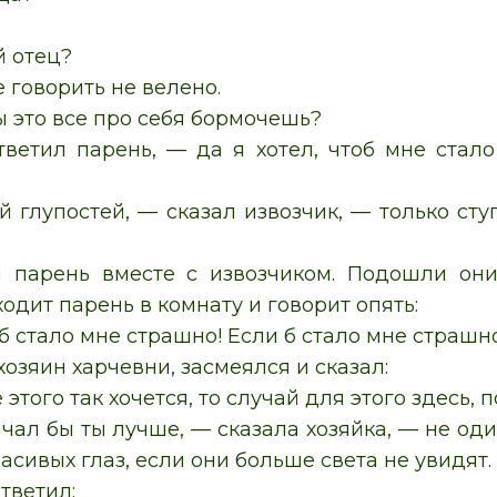
й отец?
 говорить не велено.
ы это все про себя бормочешь?
тветил парень, — да я хотел, чтоб мне стал
 глупостей, — сказал извозчик, — только ступ
 парень вместе с извозчиком. Подошли он
ходит парень в комнату и говорит опять:
б стало мне страшно! Если б стало мне страшно
хозяин харчевни, засмеялся и сказал:
 этого так хочется, то случай для этого здесь, 
лчал бы ты лучше, — сказала хозяйка, — не од
асивых глаз, если они больше света не увидят.
тветил: