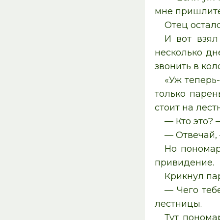
мне пришлите,
Отец осталс
И вот взял
несколько дн
звонить в кол
«Уж теперь-
только парен
стоит на лест
— Кто это? 
— Отвечай, 
Но пономар
привидение.
Крикнул пар
— Чего тебе
лестницы.
Тут понома