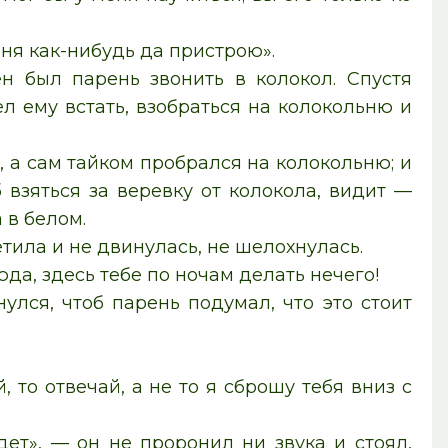
рня как-нибудь да пристрою».
н был парень звонить в колокол. Спустя
л ему встать, взобраться на колокольню и
, а сам тайком пробрался на колокольню; и
 взяться за веревку от колокола, видит —
 в белом.
етила и не двинулась, не шелохнулась.
да, здесь тебе по ночам делать нечего!
лся, чтоб парень подумал, что это стоит
 то отвечай, а не то я сброшу тебя вниз с
дет», — он не проронил ни звука и стоял,