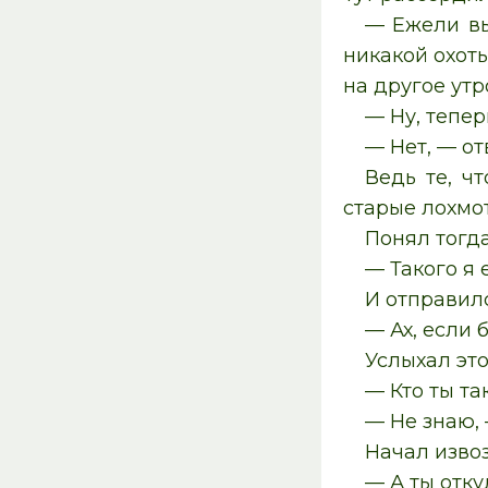
— Ежели вы
никакой охоты
на другое утр
— Ну, тепер
— Нет, — от
Ведь те, ч
старые лохмот
Понял тогда
— Такого я 
И отправил
— Ах, если 
Услыхал это
— Кто ты та
— Не знаю, 
Начал изво
— А ты отку