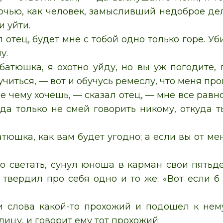
очью, как человек, замысливший недоброе дело
и уйти.
л отец, будет мне с тобой одно только горе. Уб
у.
батюшка, я охотно уйду, но вы уж погодите, п
учиться, — вот и обучусь ремеслу, что меня пр
е чему хочешь, — сказал отец, — мне все равно
 да только не смей говорить никому, откуда т
тюшка, как вам будет угодно; а если вы от ме
ло светать, сунул юноша в карман свои пятьд
 твердил про себя одно и то же: «Вот если б
и слова какой-то прохожий и подошел к нем
ицу, и говорит ему тот прохожий: