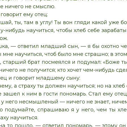
же ничего не смыслю.
говорит ему отец:
шай, ты, там в углу! Ты вон гляди какой уже 
у-нибудь научиться, чтобы хлеб себе зарабатыв
ож.
ка, — ответил младший сын, — я бы охотно че
ы мне научиться, чтоб было мне страшно; в это
, старший брат посмеялся и подумал: «Боже ты 
ничего не получится; кто хочет чем-нибудь сде
тец и говорит младшему сыну:
ему, а страху ты должен научиться; но на хлеб
е зашел к ним в гости пономарь. Стал ему оте
у него несмышленый — ничего не знает, ничем
о подумайте, спрашиваю я у него, чем ты хлеб
раху научиться.
а то пошло, — ответил пономарь, — этому он 