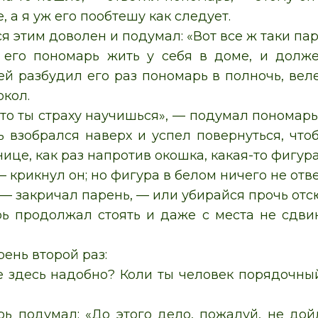
 а я уж его пообтешу как следует.
я этим доволен и подумал: «Вот все ж таки па
 его пономарь жить у себя в доме, и долже
ей разбудил его раз пономарь в полночь, веле
окол.
то ты страху научишься», — подумал пономарь
ь взобрался наверх и успел повернуться, чтоб
нице, как раз напротив окошка, какая-то фигура
— крикнул он; но фигура в белом ничего не отв
— закричал парень, — или убирайся прочь отсю
ь продолжал стоять и даже с места не сдвину
ень второй раз:
 здесь надобно? Коли ты человек порядочный,
рь подумал: «До этого дело, пожалуй, не дой