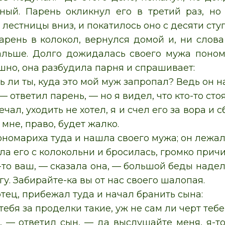
ный. Парень окликнул его в третий раз, но
лестницы вниз, и покатилось оно с десяти ступе
арень в колокол, вернулся домой и, ни слова
альше. Долго дожидалась своего мужа поном
шно, она разбудила парня и спрашивает:
 ли ты, куда это мой муж запропал? Ведь он н
— ответил парень, — но я видел, что кто-то ст
ечал, уходить не хотел, я и счел его за вора и 
о мне, право, будет жалко.
номариха туда и нашла своего мужа; он лежал в
а его с колокольни и бросилась, громко причит
то ваш, — сказала она, — большой беды надел
гу. Забирайте-ка вы от нас своего шалопая.
тец, прибежал туда и начал бранить сына:
 тебя за проделки такие, уж не сам ли черт теб
 — ответил сын, — да выслушайте меня, я-то 