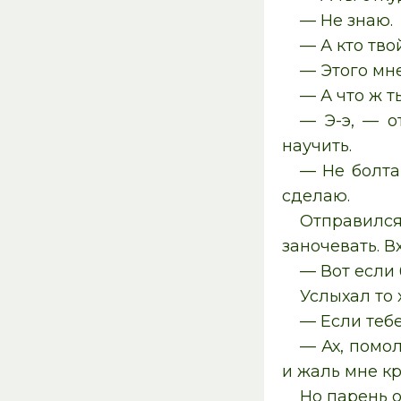
— Не знаю.
— А кто тво
— Этого мне
— А что ж т
— Э-э, — о
научить.
— Не болтай
сделаю.
Отправился
заночевать. В
— Вот если 
Услыхал то 
— Если тебе
— Ах, помо
и жаль мне кр
Но парень о