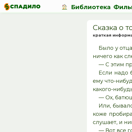
Библиотека
Филь
Сказка о т
краткая информ
Было у отца
ничего как сл
— С этим п
Если надо 
ему что-нибу
какого-нибудь
— Ох, батюш
Или, бывало
коже пробира
слушает, и ни
— Вот все г