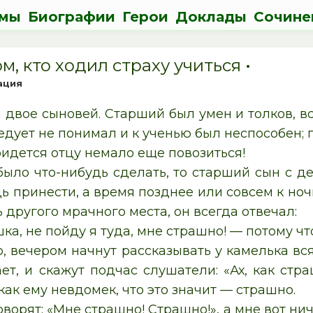
мы
Биографии
Герои
Доклады
Сочине
ом, кто ходил страху учиться •
ация
 двое сыновей. Старший был умен и толков, в
едует не понимал и к ученью был неспособен; п
ридется отцу немало еще повозиться!
было что-нибудь сделать, то старший сын с де
дь принести, а время позднее или совсем к но
 другого мрачного места, он всегда отвечал:
ка, не пойду я туда, мне страшно! — потому чт
, вечером начнут рассказывать у камелька вс
ет, и скажут подчас слушатели: «Ах, как стра
как ему невдомек, что это значит — страшно.
оворят: «Мне страшно! Страшно!», а мне вот нич