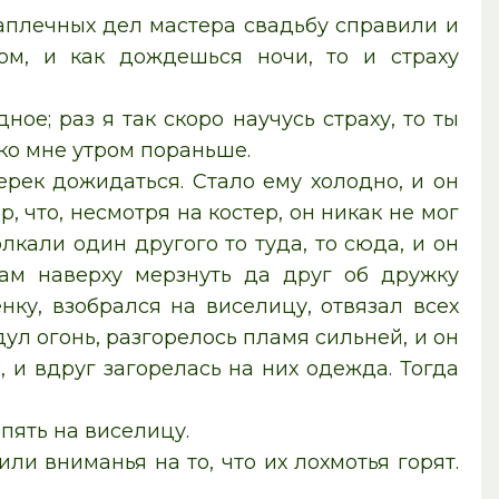
заплечных дел мастера свадьбу справили и
ом, и как дождешься ночи, то и страху
ное; раз я так скоро научусь страху, то ты
 ко мне утром пораньше.
рек дожидаться. Стало ему холодно, и он
, что, несмотря на костер, он никак не мог
лкали один другого то туда, то сюда, и он
там наверху мерзнуть да друг об дружку
енку, взобрался на виселицу, отвязал всех
дул огонь, разгорелось пламя сильней, и он
, и вдруг загорелась на них одежда. Тогда
опять на виселицу.
ли вниманья на то, что их лохмотья горят.