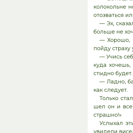
колокольне н
отозваться ил
— Эх, сказа
больше не хоч
— Хорошо, 
пойду страху 
— Учись себ
куда хочешь,
стыдно будет.
— Ладно, ба
как следует.
Только ста
шел он и все
страшно!»
Услыхал эт
увидели висел