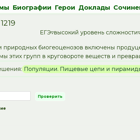
мы
Биографии
Герои
Доклады
Сочине
1219
ЕГЭ▿высокий уровень сложности▿
 природных биогеоценозов включены продуце
мы этих групп в круговороте веществ и превр
ешения:
Популяции. Пищевые цепи и пирамид
ние