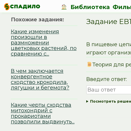
Библиотека
Филь
Похожие задания:
Задание EB1
Какие изменения
произошли в
размножении
В пищевые цепи
цветковых растений, по
играют организ
сравнению с...
Теория для р
В чем заключается
конвергентное
Введите ответ:
сходство крокодила,
лягушки и бегемота?
Посмотреть реше
Какие черты сходства
митохондрий с
прокариотами
позволили выдвинуть...