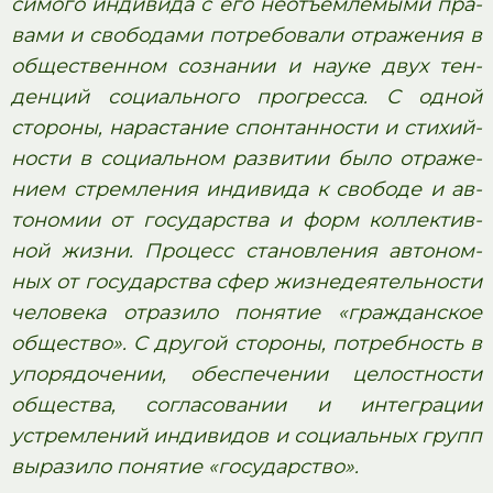
си­мо­го ин­ди­ви­да с его не­отъ­ем­ле­мы­ми пра­
ва­ми и сво­бо­да­ми по­тре­бо­ва­ли от­ра­же­ния в
об­ще­ствен­ном со­зна­нии и науке двух тен­
ден­ций со­ци­аль­но­го прогресса. С одной
стороны, на­рас­та­ние спон­тан­но­сти и сти­хий­
но­сти в со­ци­аль­ном раз­ви­тии было от­ра­же­
ни­ем стрем­ле­ния ин­ди­ви­да к сво­бо­де и ав­
то­но­мии от го­су­дар­ства и форм кол­лек­тив­
ной жизни. Про­цесс ста­нов­ле­ния ав­то­ном­
ных от го­су­дар­ства сфер жиз­не­де­я­тель­но­сти
че­ло­ве­ка от­ра­зи­ло по­ня­тие «гражданское
общество». С дру­гой стороны, по­треб­ность в
упорядочении, обес­пе­че­нии це­лост­но­сти
общества, со­гла­со­ва­нии и ин­те­гра­ции
устрем­ле­ний ин­ди­ви­дов и со­ци­аль­ных групп
вы­ра­зи­ло по­ня­тие «государство».