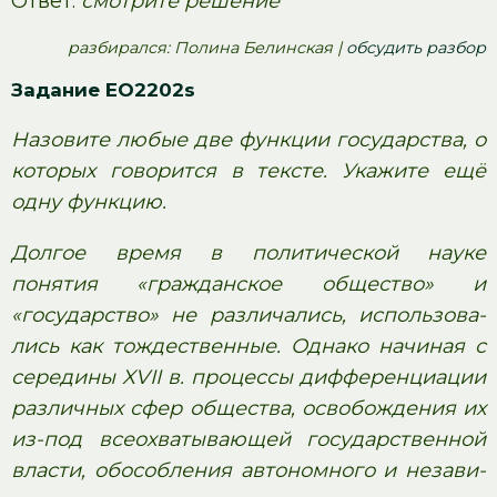
Ответ:
смотрите решение
pазбирался: Полина Белинская |
обсудить разбор
Задание EO2202s
Назовите любые две функции государства, о
которых говорится в тексте. Укажите ещё
одну функцию.
Долгое время в по­ли­ти­че­ской науке
понятия «гражданское общество» и
«государство» не различались, ис­поль­зо­ва­
лись как тождественные. Од­на­ко на­чи­ная с
се­ре­ди­ны XVII в. про­цес­сы диф­фе­рен­ци­а­ции
раз­лич­ных сфер общества, осво­бож­де­ния их
из-под все­о­хва­ты­ва­ю­щей го­су­дар­ствен­ной
власти, обособ­ле­ния ав­то­ном­но­го и не­за­ви­