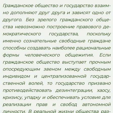
Гражданское об­ще­ство и го­су­дар­ство вза­им­
но до­пол­ня­ют друг друга и за­ви­сят одно от
другого. Без зре­ло­го граж­дан­ско­го об­ще­
ства не­воз­мож­но по­стро­е­ние пра­во­во­го де­
мо­кра­ти­че­ско­го государства, по­сколь­ку
имен­но со­зна­тель­ные сво­бод­ные граж­да­не
спо­соб­ны со­зда­вать наи­бо­лее ра­ци­о­наль­ные
формы че­ло­ве­че­ско­го общежития. Если
граж­дан­ское об­ще­ство вы­сту­па­ет проч­ным
опо­сре­ду­ю­щим зве­ном между сво­бод­ным
ин­ди­ви­дом и цен­тра­ли­зо­ван­ной го­су­дар­
ствен­ной волей, то го­су­дар­ство при­зва­но
про­ти­во­дей­ство­вать дезинтеграции, хаосу,
кризису, упад­ку и обес­пе­чи­вать условия для
ре­а­ли­за­ции прав и сво­бод ав­то­ном­ной
личности. В ре­аль­ной жизни об­ще­ства раз­