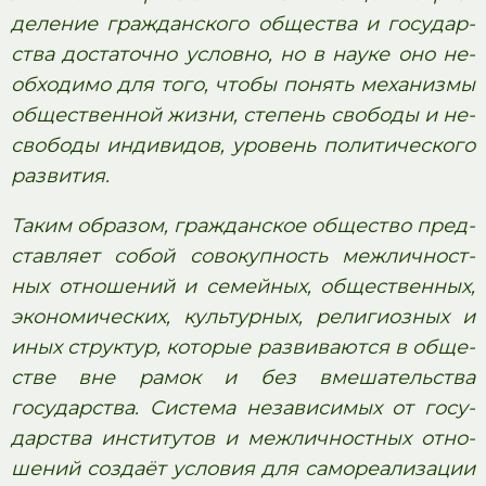
де­ле­ние граж­дан­ско­го об­ще­ства и го­су­дар­
ства до­ста­точ­но условно, но в науке оно не­
об­хо­ди­мо для того, чтобы по­нять ме­ха­низ­мы
об­ще­ствен­ной жизни, сте­пень сво­бо­ды и не­
сво­бо­ды индивидов, уро­вень по­ли­ти­че­ско­го
развития.
Таким образом, граж­дан­ское об­ще­ство пред­
став­ля­ет собой со­во­куп­ность меж­лич­ност­
ных от­но­ше­ний и семейных, общественных,
экономических, культурных, ре­ли­ги­оз­ных и
иных структур, ко­то­рые раз­ви­ва­ют­ся в об­ще­
стве вне рамок и без вме­ша­тель­ства
государства. Си­сте­ма не­за­ви­си­мых от го­су­
дар­ства ин­сти­ту­тов и меж­лич­ност­ных от­но­
ше­ний создаёт усло­вия для са­мо­ре­а­ли­за­ции