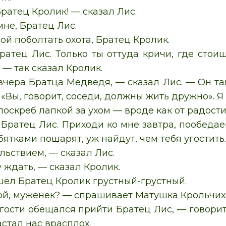
ратец Кролик! — сказал Лис.
не, Братец Лис.
ой поболтать охота, Братец Кролик.
ратец Лис. Только ты оттуда кричи, где стоиш
! — так сказал Кролик.
чера Братца Медведя, — сказал Лис. — Он так
 «Вы, говорит, соседи, должны жить дружно». Я
поскрёб лапкой за ухом — вроде как от радости,
Братец Лис. Приходи ко мне завтра, пообедаем
ятками пошарят, уж найдут, чем тебя угостить
льствием, — сказал Лис.
у ждать, — сказал Кролик.
ёл Братец Кролик грустный-грустный.
бой, муженёк? — спрашивает Матушка Крольчих
 гости обещался прийти Братец Лис, — говорит
астал нас врасплох.