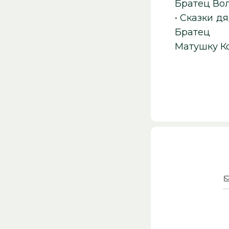
Братец Вол
•
Сказки д
Братец 
Матушку К