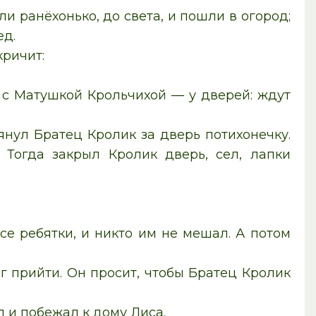
и ранёхонько, до света, и пошли в огород;
ед.
кричит:
 с Матушкой Крольчихой — у дверей: ждут
янул Братец Кролик за дверь потихонечку.
 Тогда закрыл Кролик дверь, сел, лапки
се ребятки, и никто им не мешал. А потом
г прийти. Он просит, чтобы Братец Кролик
 и побежал к дому Лиса.