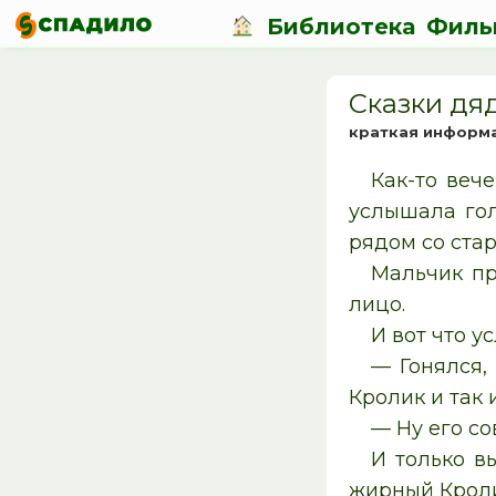
Библиотека
Филь
Сказки дя
краткая информ
Как-то веч
услышала гол
рядом со стар
Мальчик пр
лицо.
И вот что у
— Гонялся,
Кролик и так 
— Ну его со
И только вы
жирный Кроли