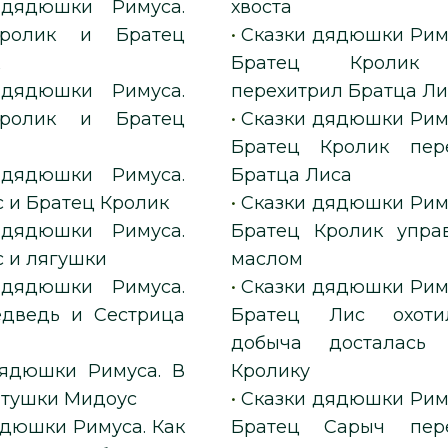
 дядюшки Римуса.
хвоста
ролик и Братец
•
Сказки дядюшки Риму
к
Братец Кролик 
 дядюшки Римуса.
перехитрил Братца Ли
ролик и Братец
•
Сказки дядюшки Риму
Братец Кролик пер
 дядюшки Римуса.
Братца Лиса
 и Братец Кролик
•
Сказки дядюшки Риму
 дядюшки Римуса.
Братец Кролик упра
с и лягушки
маслом
 дядюшки Римуса.
•
Сказки дядюшки Риму
дведь и Сестрица
Братец Лис охоти
добыча досталась 
дядюшки Римуса. В
Кролику
атушки Мидоус
•
Сказки дядюшки Риму
ядюшки Римуса. Как
Братец Сарыч пере