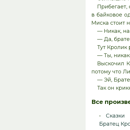
Прибегает, 
в байковое о
Миска стоит н
— Никак, на
— Да, брате
Тут Кролик 
— Ты, никак
Выскочил К
потому что Ли
— Эй, Брате
Так он крик
Все произв
•
Сказки
Братец Кр