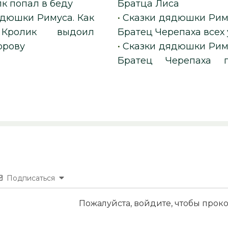
к попал в беду
Братца Лиса
ядюшки Римуса. Как
•
Сказки дядюшки Риму
Кролик выдоил
Братец Черепаха всех
орову
•
Сказки дядюшки Риму
Братец Черепаха п
Подписаться
Пожалуйста, войдите, чтобы про