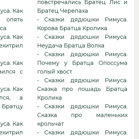
повстречались Братец Лис и
са. Как
Братец Черепаха
опять
•
Сказки дядюшки Римуса.
са
Корова Братца Кролика
са. Как
•
Сказки дядюшки Римуса.
ехитрил
Неудача Братца Волка
•
Сказки дядюшки Римуса.
са. Как
Почему у Братца Опоссума
вился с
голый хвост
•
Сказки дядюшки Римуса.
са. Как
Сказка про лошадь Братца
лся, а
Кролика
Братцу
•
Сказки дядюшки Римуса.
Сказка про маленьких
са. Как
крольчат
хитрил
•
Сказки дядюшки Римуса.