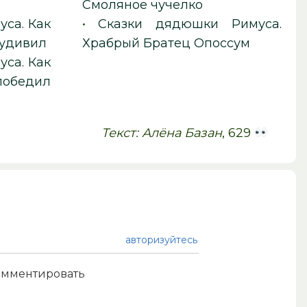
Смоляное чучелко
са. Как
•
Сказки дядюшки Римуса.
 удивил
Храбрый Братец Опоссум
са. Как
обедил
Текст: Алёна Базан
, 629
авторизуйтесь
комментировать