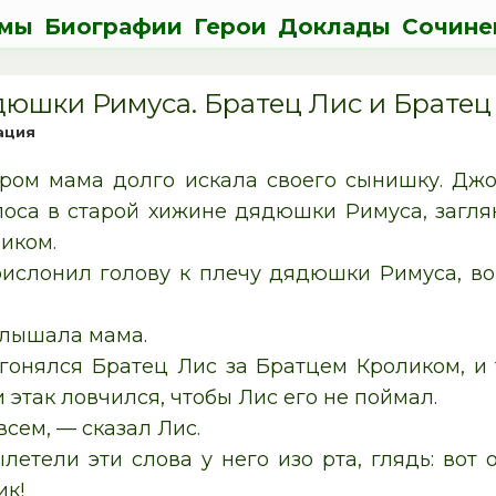
мы
Биографии
Герои
Доклады
Сочине
дюшки Римуса. Братец Лис и Братец 
ация
ером мама долго искала своего сынишку. Джо
оса в старой хижине дядюшки Римуса, заглян
иком.
ислонил голову к плечу дядюшки Римуса, во
слышала мама.
 гонялся Братец Лис за Братцем Кроликом, и т
и этак ловчился, чтобы Лис его не поймал.
всем, — сказал Лис.
летели эти слова у него изо рта, глядь: вот
к!