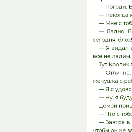
— Погоди, Б
— Некогда м
— Мне с тоб
— Ладно, Б
сегодня, блох
— Я видал в
всё не ладим.
Тут Кролик 
— Отлично, 
жёнушка с реб
— Я с удово
— Ну, я буд
Домой приш
— Что с то
— Завтра в
чтобы он не з