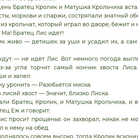
ень Братец Кролик и Матушка Крольчиха встал
ты, моркови и спаржи, состряпали знатный об
из крольчат, который играл во дворе, бежит и 
 Ма! Братец Лис идёт!
ик живо — детишек за уши и усадил их, а сам
ждут — не идёт Лис. Вот немного погодя выгл
-за угла торчит самый кончик хвоста Лиса.
и и запел:
у уронить — Разобьётся миска.
 лисий хвост — Значит, близко Лиска.
али Братец Кролик, и Матушка Крольчиха, и в
ец Еж и говорит:
ис просит прощенья: он захворал, никак не мо
 к нему на обед.
однялось совсем высоко, тогда Кролик вскочил