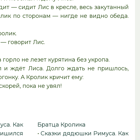
идит — сидит Лис в кресле, весь закутанный
олик по сторонам — нигде не видно обеда.
ролик.
 — говорит Лис.
в горло не лезет курятина без укропа.
л и ждёт Лиса. Долго ждать не пришлось,
гонку. А Кролик кричит ему:
скорей, пока не увял!
са. Как
Братца Кролика
ишился
•
Сказки дядюшки Римуса. Как