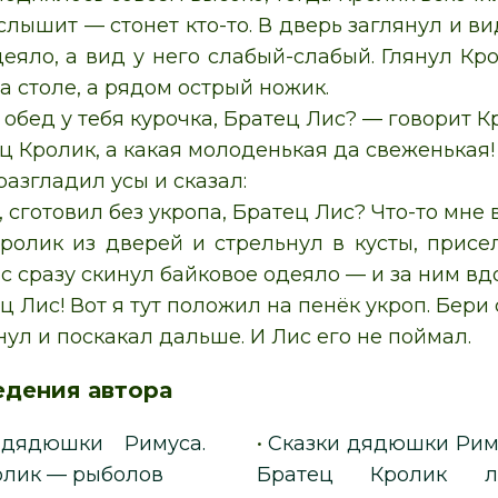
слышит — стонет кто-то. В дверь заглянул и в
деяло, а вид у него слабый-слабый. Глянул Кр
а столе, а рядом острый ножик.
 обед у тебя курочка, Братец Лис? — говорит К
ц Кролик, а какая молоденькая да свеженькая!
разгладил усы и сказал:
, сготовил без укропа, Братец Лис? Что-то мне 
ролик из дверей и стрельнул в кусты, присе
с сразу скинул байковое одеяло — и за ним вдо
ц Лис! Вот я тут положил на пенёк укроп. Бери 
нул и поскакал дальше. И Лис его не поймал.
едения автора
 дядюшки Римуса.
•
Сказки дядюшки Риму
олик — рыболов
Братец Кролик л