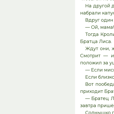
На другой д
набрали капус
Вдруг один 
— Ой, мама!
Тогда Крол
Братца Лиса.
Ждут они, 
Смотрит — из
положил за уш
— Если миск
Если близко
Вот пообед
приходит Брат
— Братец Л
завтра пришёл
Солнышко п