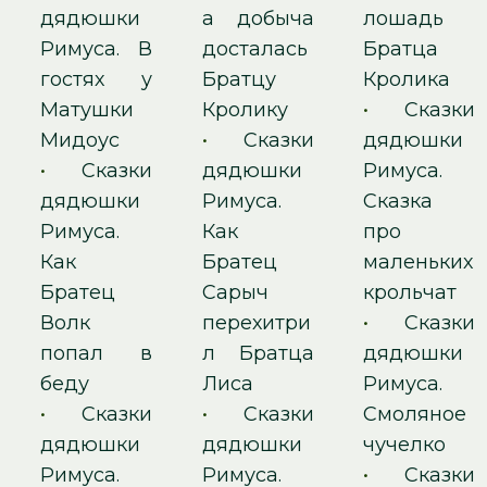
дядюшки
а добыча
лошадь
Римуса. В
досталась
Братца
гостях у
Братцу
Кролика
Матушки
Кролику
•
Сказки
Мидоус
•
Сказки
дядюшки
•
Сказки
дядюшки
Римуса.
дядюшки
Римуса.
Сказка
Римуса.
Как
про
Как
Братец
маленьких
Братец
Сарыч
крольчат
Волк
перехитри
•
Сказки
попал в
л Братца
дядюшки
беду
Лиса
Римуса.
•
Сказки
•
Сказки
Смоляное
дядюшки
дядюшки
чучелко
Римуса.
Римуса.
•
Сказки