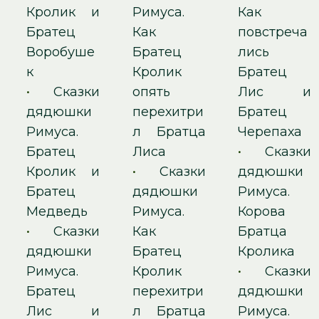
Кролик и
Римуса.
Как
Братец
Как
повстреча
Воробуше
Братец
лись
к
Кролик
Братец
•
Сказки
опять
Лис и
дядюшки
перехитри
Братец
Римуса.
л Братца
Черепаха
Братец
Лиса
•
Сказки
Кролик и
•
Сказки
дядюшки
Братец
дядюшки
Римуса.
Медведь
Римуса.
Корова
•
Сказки
Как
Братца
дядюшки
Братец
Кролика
Римуса.
Кролик
•
Сказки
Братец
перехитри
дядюшки
Лис и
л Братца
Римуса.