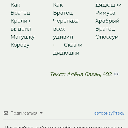
Как
Как
дядюшки
Братец
Братец
Римуса.
Кролик
Черепаха
Храбрый
выдоил
всех
Братец
Матушку
удивил
Опоссум
Корову
•
Сказки
дядюшки
Текст: Алёна Базан
, 492
Подписаться
авторизуйтесь
Пожалуйста, войдите, чтобы прокомментировать