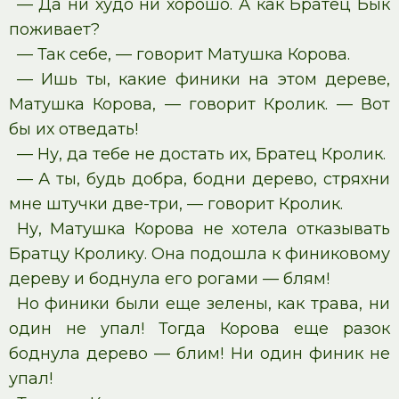
— Да ни худо ни хорошо. А как Братец Бык
поживает?
— Так себе, — говорит Матушка Корова.
— Ишь ты, какие финики на этом дереве,
Матушка Корова, — говорит Кролик. — Вот
бы их отведать!
— Ну, да тебе не достать их, Братец Кролик.
— А ты, будь добра, бодни дерево, стряхни
мне штучки две-три, — говорит Кролик.
Ну, Матушка Корова не хотела отказывать
Братцу Кролику. Она подошла к финиковому
дереву и боднула его рогами — блям!
Но финики были еще зелены, как трава, ни
один не упал! Тогда Корова еще разок
боднула дерево — блим! Ни один финик не
упал!