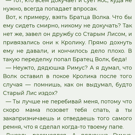
— Тот, кто всем докучает и сует нос, куда не
нужно, всегда попадает впросак.
Вот, к примеру, взять Братца Волка. Что бы
ему сидеть смирно, никому не докучать? Так
нет же, завел он дружбу со Старым Лисом, и
привязались они к Кролику. Прямо дохнуть
ему не давали, и кончилось дело плохо. В
такую переделку попал Братец Волк, беда!
— Неужто, дядюшка Римус? А я думал, что
Волк оставил в покое Кролика после того
случая — помнишь, как он выдумал, будто
Старый Лис издох?
— Ты лучше не перебивай меня, потому что
скоро мама позовет тебя спать, а ты
закапризничаешь и отведаешь того самого
ремня, что я сделал когда-то твоему папе.