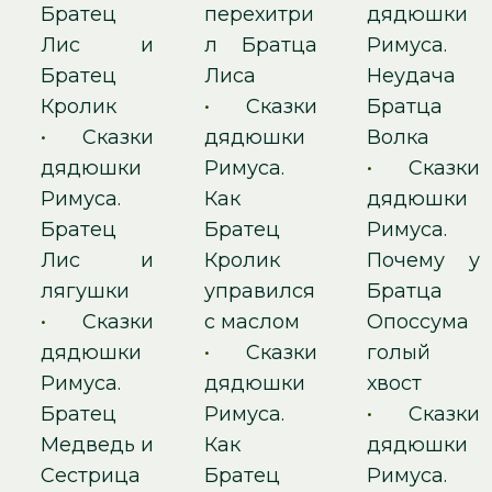
Братец
перехитри
дядюшки
Лис и
л Братца
Римуса.
Братец
Лиса
Неудача
Кролик
•
Сказки
Братца
•
Сказки
дядюшки
Волка
дядюшки
Римуса.
•
Сказки
Римуса.
Как
дядюшки
Братец
Братец
Римуса.
Лис и
Кролик
Почему у
лягушки
управился
Братца
•
Сказки
с маслом
Опоссума
дядюшки
•
Сказки
голый
Римуса.
дядюшки
хвост
Братец
Римуса.
•
Сказки
Медведь и
Как
дядюшки
Сестрица
Братец
Римуса.