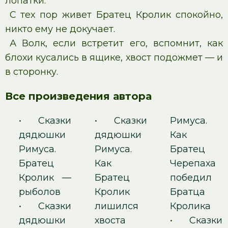
лопатки.
С тех пор живет Братец Кролик спокойно,
никто ему не докучает.
А Волк, если встретит его, вспомнит, как
блохи кусались в ящике, хвост подожмет — и
в сторонку.
Все произведения автора
•
Сказки
•
Сказки
Римуса.
дядюшки
дядюшки
Как
Римуса.
Римуса.
Братец
Братец
Как
Черепаха
Кролик —
Братец
победил
рыболов
Кролик
Братца
•
Сказки
лишился
Кролика
дядюшки
хвоста
•
Сказки