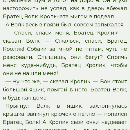
страшный шум и топот на дороге. Он и ухо
насторожить не успел, как в дверь вбежал
Братец Волк. Крольчата мигом в подвал.
А Волк весь в грязи был, совсем запыхался.
— Спаси, спаси меня, Братец Кролик! —
сказал Волк. — Сжалься, спаси, Братец
Кролик! Собаки за мной по пятам, чуть не
разорвали. Слышишь, они бегут? Спрячь
меня куда-нибудь, Братец Кролик, чтобы
они не нашли меня!
— Ну что же, — сказал Кролик. — Вон стоит
большой ящик, прыгай в него, Братец Волк,
и будь как дома.
Прыгнул Волк в ящик, захлопнулась
крышка, звякнул крючок о петлю — попался
Братец Волк! А Кролик свои очки надевает