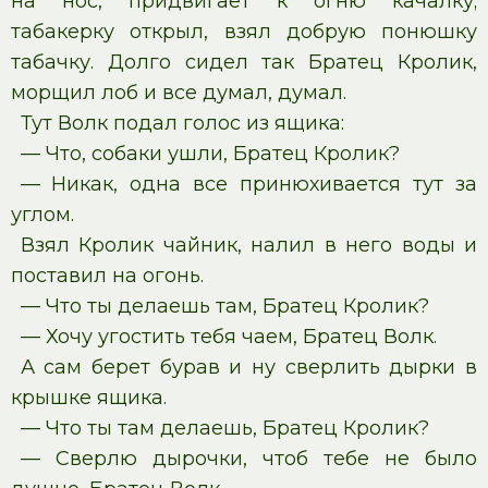
на нос, придвигает к огню качалку;
табакерку открыл, взял добрую понюшку
табачку. Долго сидел так Братец Кролик,
морщил лоб и все думал, думал.
Тут Волк подал голос из ящика:
— Что, собаки ушли, Братец Кролик?
— Никак, одна все принюхивается тут за
углом.
Взял Кролик чайник, налил в него воды и
поставил на огонь.
— Что ты делаешь там, Братец Кролик?
— Хочу угостить тебя чаем, Братец Волк.
А сам берет бурав и ну сверлить дырки в
крышке ящика.
— Что ты там делаешь, Братец Кролик?
— Сверлю дырочки, чтоб тебе не было