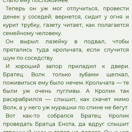
стало ему поспокойнее.
Теперь он уж мог отлучиться, провести
денек у соседей; вернется, сидит у огня и
курит трубку, газету читает, как полагается
семейному человеку.
Он вырыл лазейку в подвал, чтобы
прятались туда крольчата, если случится
шум по соседству.
И хороший запор приладил к двери.
Братец Волк только зубами щелкал,
поживиться ему было нечем. Крольчата — те
были уж очень пугливы. А Кролик так
расхрабрился — слышит, как скачет мимо
Волк, а у него уж мурашки по спине не бегут.
Вот как-то собрался Братец Кролик
проведать Братца Енота, да вдруг слышит