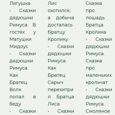
Лягушка
Лис
Сказка
•
Сказки
охотился,
про
дядюшки
а добыча
лошадь
Римуса. В
досталась
Братца
гостях у
Братцу
Кролика
Матушки
Кролику
•
Сказки
Мидоус
•
Сказки
дядюшки
•
Сказки
дядюшки
Римуса.
дядюшки
Римуса.
Сказка
Римуса.
Как
про
Как
Братец
маленьких
Братец
Сарыч
крольчат
Волк
перехитри
•
Сказки
попал в
л Братца
дядюшки
беду
Лиса
Римуса.
•
Сказки
•
Сказки
Смоляное