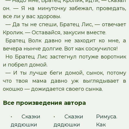
— Надо мне, Братец Кролик, идти, — сказал
он. — Я на минуточку забежал, проведать,
все ли у вас здоровы.
— Да ты не спеши, Братец Лис, — отвечает
Кролик. — Оставайся, закусим вместе.
Братец Волк давно не заходит ко мне, а
вечера нынче долгие. Вот как соскучился!
Но Братец Лис застегнул потуже воротник
и побрел домой.
— И ты лучше беги домой, сынок, потому
что твоя мама давно уж выглядывает в
окошко — дожидается своего сынка.
Все произведения автора
•
Сказки
•
Сказки
Римуса.
дядюшки
дядюшки
Как