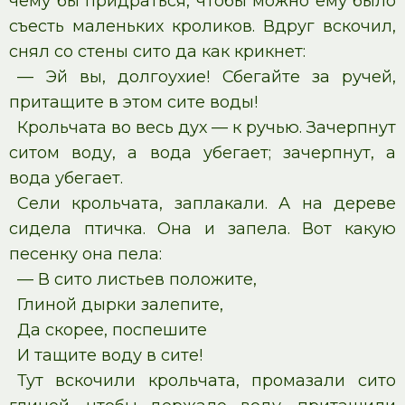
чему бы придраться, чтобы можно ему было
съесть маленьких кроликов. Вдруг вскочил,
снял со стены сито да как крикнет:
— Эй вы, долгоухие! Сбегайте за ручей,
притащите в этом сите воды!
Крольчата во весь дух — к ручью. Зачерпнут
ситом воду, а вода убегает; зачерпнут, а
вода убегает.
Сели крольчата, заплакали. А на дереве
сидела птичка. Она и запела. Вот какую
песенку она пела:
— В сито листьев положите,
Глиной дырки залепите,
Да скорее, поспешите
И тащите воду в сите!
Тут вскочили крольчата, промазали сито