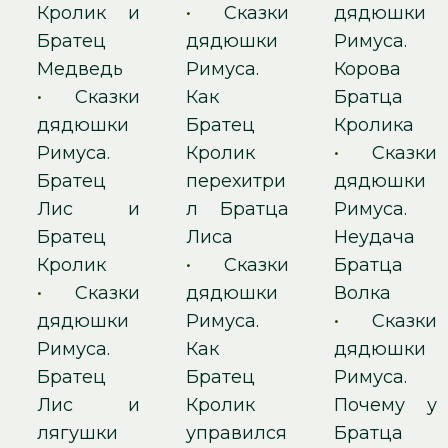
Кролик и
•
Сказки
дядюшки
Братец
дядюшки
Римуса.
Медведь
Римуса.
Корова
•
Сказки
Как
Братца
дядюшки
Братец
Кролика
Римуса.
Кролик
•
Сказки
Братец
перехитри
дядюшки
Лис и
л Братца
Римуса.
Братец
Лиса
Неудача
Кролик
•
Сказки
Братца
•
Сказки
дядюшки
Волка
дядюшки
Римуса.
•
Сказки
Римуса.
Как
дядюшки
Братец
Братец
Римуса.
Лис и
Кролик
Почему у
лягушки
управился
Братца