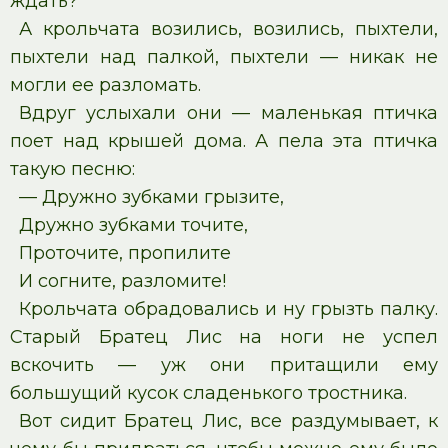
ждать?
А крольчата возились, возились, пыхтели,
пыхтели над палкой, пыхтели — никак не
могли ее разломать.
Вдруг услыхали они — маленькая птичка
поет над крышей дома. А пела эта птичка
такую песню:
— Дружно зубками грызите,
Дружно зубками точите,
Проточите, пропилите
И согните, разломите!
Крольчата обрадовались и ну грызть палку.
Старый Братец Лис на ноги не успел
вскочить — уж они притащили ему
большущий кусок сладенького тростника.
Вот сидит Братец Лис, все раздумывает, к