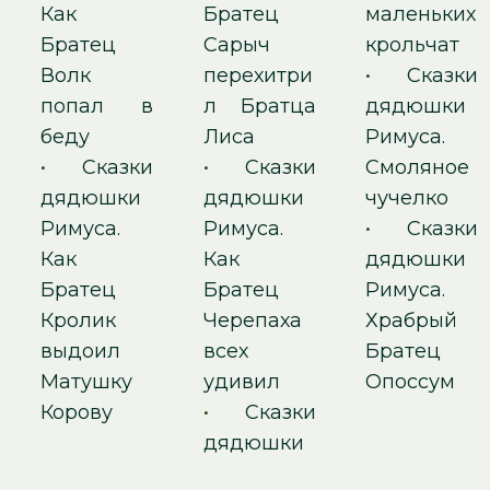
Как
Братец
маленьких
Братец
Сарыч
крольчат
Волк
перехитри
•
Сказки
попал в
л Братца
дядюшки
беду
Лиса
Римуса.
•
Сказки
•
Сказки
Смоляное
дядюшки
дядюшки
чучелко
Римуса.
Римуса.
•
Сказки
Как
Как
дядюшки
Братец
Братец
Римуса.
Кролик
Черепаха
Храбрый
выдоил
всех
Братец
Матушку
удивил
Опоссум
Корову
•
Сказки
дядюшки