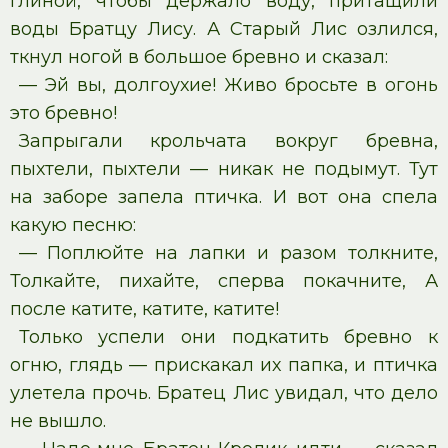
глиной, чтобы держало воду, притащили
воды Братцу Лису. А Старый Лис озлился,
ткнул ногой в большое бревно и сказал:
— Эй вы, долгоухие! Живо бросьте в огонь
это бревно!
Запрыгали крольчата вокруг бревна,
пыхтели, пыхтели — никак не подымут. Тут
на заборе запела птичка. И вот она спела
какую песню:
— Поплюйте на лапки и разом толкните,
Толкайте, пихайте, сперва покачните, А
после катите, катите, катите!
Только успели они подкатить бревно к
огню, глядь — прискакал их папка, и птичка
улетела прочь. Братец Лис увидал, что дело
не вышло.